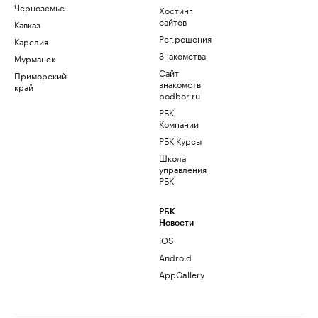
Черноземье
Хостинг
сайтов
Кавказ
Рег.решения
Карелия
Знакомства
Мурманск
Сайт
Приморский
знакомств
край
podbor.ru
РБК
Компании
РБК Курсы
Школа
управления
РБК
РБК
Новости
iOS
Android
AppGallery