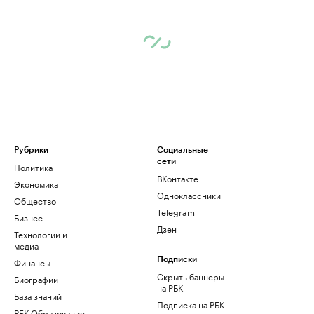
Рубрики
Социальные
сети
Политика
ВКонтакте
Экономика
Одноклассники
Общество
Telegram
Бизнес
Дзен
Технологии и
медиа
Финансы
Подписки
Скрыть баннеры
Биографии
на РБК
База знаний
Подписка на РБК
РБК Образование