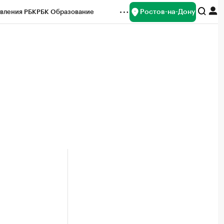
Ростов-на-Дону
вления РБК
РБК Образование
редитные рейтинги
Франшизы
Газета
ок наличной валюты