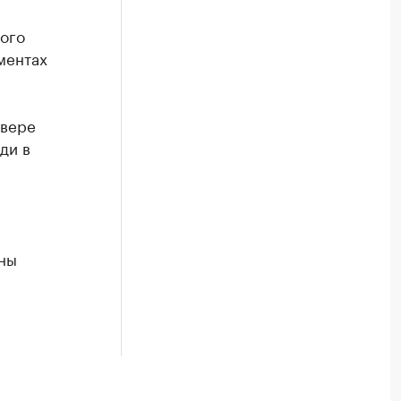
ого
ментах
квере
ди в
ны