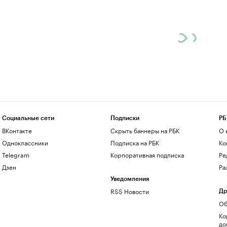
Социальные сети
Подписки
РБ
ВКонтакте
Скрыть баннеры на РБК
О 
Одноклассники
Подписка на РБК
Ко
Telegram
Корпоративная подписка
Ре
Дзен
Ра
Уведомления
RSS Новости
Др
Об
Ко
до