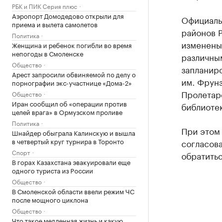
РБК и ПИК Серия плюс
Аэропорт Домодедово открыли для
Официаль
приема и вылета самолетов
районов Р
Политика
изменены 
Женщина и ребенок погибли во время
непогоды в Смоленске
различны
Общество
запланиро
Арест запросили обвиняемой по делу о
им. Фрун
порнографии экс-участнице «Дома-2»
Пролетар
Общество
Иран сообщил об «операции против
библиоте
целей врага» в Ормузском проливе
Политика
При этом 
Шнайдер обыграла Калинскую и вышла
в четвертый круг турнира в Торонто
согласов
Спорт
обратитьс
В горах Казахстана эвакуировали еще
одного туриста из России
Общество
В Смоленской области ввели режим ЧС
после мощного циклона
Общество
Что такое медленная жизнь и какую