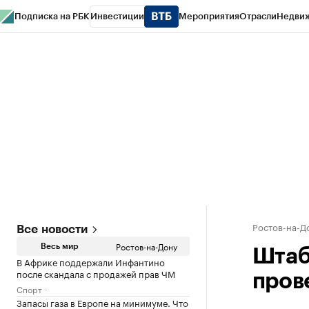
Подписка на РБК
Инвестиции
Мероприятия
Отрасли
Недви
РБК Курсы
РБК Life
Тренды
Визионеры
Национальные проекты
Горо
Спецпроекты СПб
Конференции СПб
Спецпроекты
Проверка конт
Ростов-на-Д
Все новости
Ростов-на-Дону
Весь мир
Штаб
В Африке поддержали Инфантино
после скандала с продажей прав ЧМ
пров
Спорт
Запасы газа в Европе на минимуме. Что