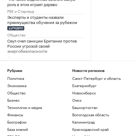
роль в этом играет дерево
РБК и Старквуд
Эксперты и студенты назвали
преимущества обучения за рубежом
РАДИО
Общество
Сеул счел санкции Британии против
России угрозой своей
энергобезопасности
Политика
На 88-м году жизни ушел из жизни
художник Николай Марков
Рубрики
Новости регионов
Общество
Политика
Санкт-Петербург и область
Экономика
Екатеринбург
Загрузить еще
Общество
Новосибирск
Бизнес
Омск
Технологии и медиа
Башкортостан
Финансы
Вологодская область
Биографии
Калининград
База знаний
Краснодарский край