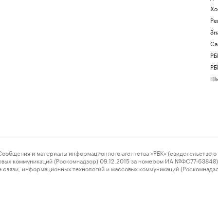
Хо
Ре
Зн
Са
РБ
РБ
Шк
ения и материалы информационного агентства «РБК» (свидетельство о 
овых коммуникаций (Роскомнадзор) 09.12.2015 за номером ИА №ФС77-63848) 
 связи, информационных технологий и массовых коммуникаций (Роскомнадз