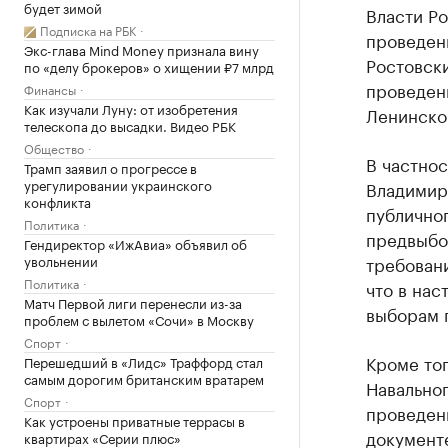
будет зимой
Власти Ро
Подписка на РБК
проведен
Экс-глава Mind Money признала вину
Ростовски
по «делу брокеров» о хищении ₽7 млрд
проведени
Финансы
Как изучали Луну: от изобретения
Ленинско
телескопа до высадки. Видео РБК
Общество
В частнос
Трамп заявил о прогрессе в
урегулировании украинского
Владимира
конфликта
публично
Политика
предвыбор
Гендиректор «ИжАвиа» объявил об
увольнении
требовани
Политика
что в нас
Матч Первой лиги перенесли из-за
выборам 
проблем с вылетом «Сочи» в Москву
Спорт
Кроме тог
Перешедший в «Лидс» Траффорд стал
самым дорогим британским вратарем
Навальног
Спорт
проведен
Как устроены приватные террасы в
документе
квартирах «Серии плюс»