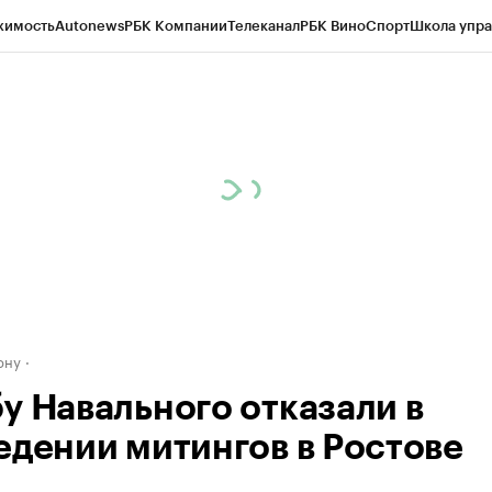
жимость
Autonews
РБК Компании
Телеканал
РБК Вино
Спорт
Школа упра
д
Стиль
Крипто
РБК Бизнес-среда
Дискуссионный клуб
Исследования
К
рагентов
Политика
Экономика
Бизнес
Технологии и медиа
Финансы
Рын
ону
у Навального отказали в
едении митингов в Ростове