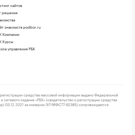
стинг сайтов
г.решения
акомства
йт знакомств podbor.ru
К Компании
К Курсы
ола управления РБК
регистрации средства массовой информации выдано Федеральной
и сетевого издания «РБК» (свидетельство о регистрации средства
ор) 03.12.2021 за номером ЭЛ №ФС77-82385) сопровождаются