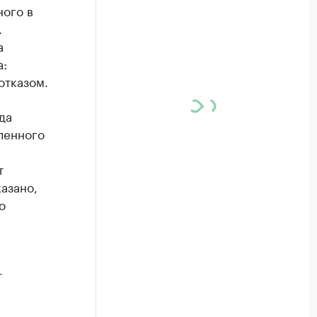
ного в
.
а
а:
отказом.
да
ленного
т
азано,
о
т