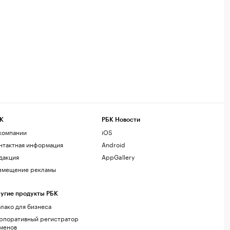
К
РБК Новости
компании
iOS
нтактная информация
Android
дакция
AppGallery
змещение рекламы
угие продукты РБК
лако для бизнеса
рпоративный регистратор
менов