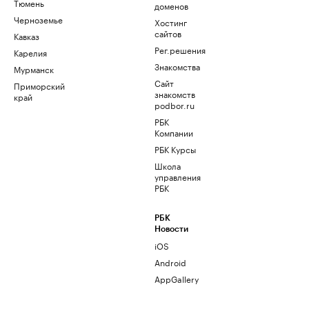
Тюмень
доменов
Черноземье
Хостинг
сайтов
Кавказ
Рег.решения
Карелия
Знакомства
Мурманск
Сайт
Приморский
знакомств
край
podbor.ru
РБК
Компании
РБК Курсы
Школа
управления
РБК
РБК
Новости
iOS
Android
AppGallery