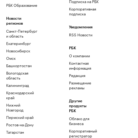
Подписка на РБК
РБК Образование
Корпоративная
подписка
Новости
регионов
Уведомления
Санкт-Петербург
RSS Новости
и область
Екатеринбург
РБК
Новосибирск
О компании
Омск
Контактная
Башкортостан
информация
Вологодская
Редакция
область
Размещение
Калининград
рекламы
Краснодарский
край
Другие
Нижний
продукты
Новгород
РБК
Пермский край
Облако для
бизнеса
Ростов-на-Дону
Корпоративный
Татарстан
регистратор