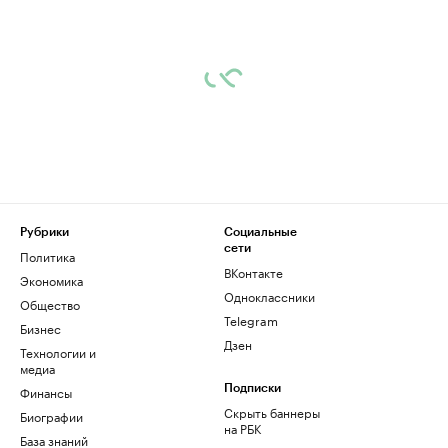
Рубрики
Социальные
сети
Политика
ВКонтакте
Экономика
Одноклассники
Общество
Telegram
Бизнес
Дзен
Технологии и
медиа
Финансы
Подписки
Скрыть баннеры
Биографии
на РБК
База знаний