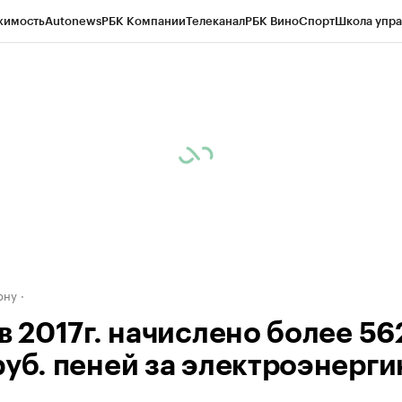
жимость
Autonews
РБК Компании
Телеканал
РБК Вино
Спорт
Школа упра
д
Стиль
Крипто
РБК Бизнес-среда
Дискуссионный клуб
Исследования
К
рагентов
Политика
Экономика
Бизнес
Технологии и медиа
Финансы
Рын
ону
в 2017г. начислено более 56
руб. пеней за электроэнерг