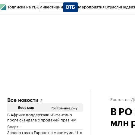
Подписка на РБК
Инвестиции
Мероприятия
Отрасли
Недви
РБК Курсы
РБК Life
Тренды
Визионеры
Национальные проекты
Горо
Спецпроекты СПб
Конференции СПб
Спецпроекты
Проверка конт
Ростов-на-Д
Все новости
Ростов-на-Дону
Весь мир
В РО 
В Африке поддержали Инфантино
после скандала с продажей прав ЧМ
млн 
Спорт
Запасы газа в Европе на минимуме. Что