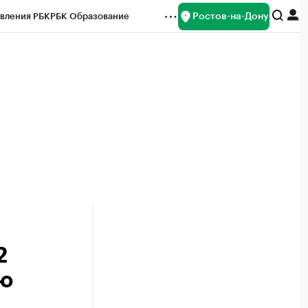
Ростов-на-Дону
вления РБК
РБК Образование
редитные рейтинги
Франшизы
Газета
ок наличной валюты
2
ию