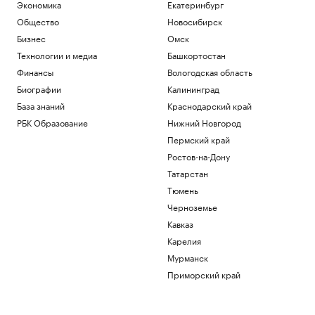
Экономика
Екатеринбург
роль в этом играет дерево
Общество
Новосибирск
РБК и Старквуд
Бизнес
Омск
Эксперты и студенты назвали
преимущества обучения за рубежом
Технологии и медиа
Башкортостан
РАДИО
Финансы
Вологодская область
Общество
Биографии
Калининград
Сеул счел санкции Британии против
России угрозой своей
База знаний
Краснодарский край
энергобезопасности
РБК Образование
Нижний Новгород
Политика
Пермский край
На 88-м году жизни ушел из жизни
Ростов-на-Дону
художник Николай Марков
Татарстан
Общество
Тюмень
Загрузить еще
Черноземье
Кавказ
Карелия
Мурманск
Приморский край