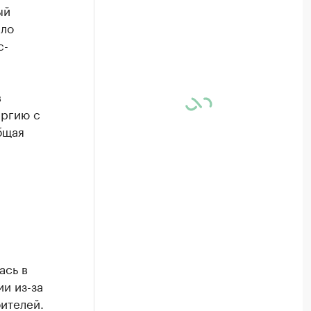
ый
ыло
с-
в
ергию с
бщая
ась в
и из-за
ителей.