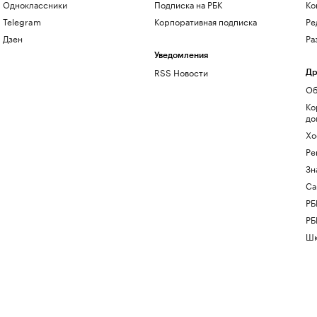
Одноклассники
Подписка на РБК
Ко
Telegram
Корпоративная подписка
Ре
Дзен
Ра
Уведомления
RSS Новости
Др
Об
Ко
до
Хо
Ре
Зн
Са
РБ
РБ
Шк