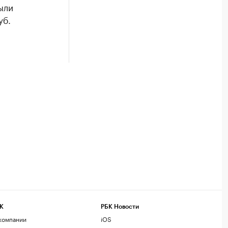
ыли
уб.
К
РБК Новости
компании
iOS