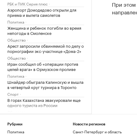
При этом 
РБК и ПИК Серия плюс
Аэропорт Домодедово открыли для
направлен
приема и вылета самолетов
Политика
Женщина и ребенок погибли во время
непогоды в Смоленске
Общество
Арест запросили обвиняемой по делу о
порнографии экс-участнице «Дома-2»
Общество
Иран сообщил об «операции против
целей врага» в Ормузском проливе
Политика
Шнайдер обыграла Калинскую и вышла
в четвертый круг турнира в Торонто
Спорт
В горах Казахстана эвакуировали еще
одного туриста из России
Общество
В Смоленской области ввели режим ЧС
после мощного циклона
Рубрики
Новости регионов
Общество
Политика
Санкт-Петербург и область
Что такое медленная жизнь и какую