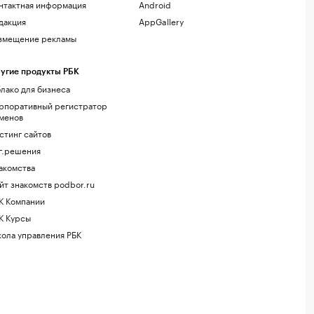
нтактная информация
Android
дакция
AppGallery
змещение рекламы
угие продукты РБК
лако для бизнеса
рпоративный регистратор
менов
стинг сайтов
г.решения
акомства
йт знакомств podbor.ru
К Компании
К Курсы
ола управления РБК