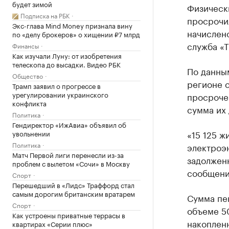
будет зимой
Физическ
Подписка на РБК
просрочил
Экс-глава Mind Money признала вину
начислено
по «делу брокеров» о хищении ₽7 млрд
служба «Т
Финансы
Как изучали Луну: от изобретения
телескопа до высадки. Видео РБК
По данны
Общество
регионе с
Трамп заявил о прогрессе в
урегулировании украинского
просроче
конфликта
сумма их 
Политика
Гендиректор «ИжАвиа» объявил об
«15 125 ж
увольнении
Политика
электроэн
Матч Первой лиги перенесли из-за
задолженн
проблем с вылетом «Сочи» в Москву
сообщени
Спорт
Перешедший в «Лидс» Траффорд стал
самым дорогим британским вратарем
Сумма пе
Спорт
объеме 5
Как устроены приватные террасы в
накопленн
квартирах «Серии плюс»