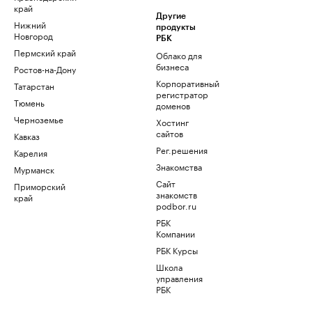
край
Другие
Нижний
продукты
Новгород
РБК
Пермский край
Облако для
бизнеса
Ростов-на-Дону
Корпоративный
Татарстан
регистратор
Тюмень
доменов
Черноземье
Хостинг
сайтов
Кавказ
Рег.решения
Карелия
Знакомства
Мурманск
Сайт
Приморский
знакомств
край
podbor.ru
РБК
Компании
РБК Курсы
Школа
управления
РБК