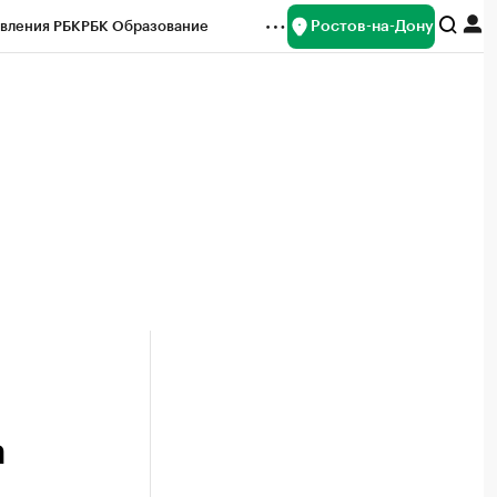
Ростов-на-Дону
вления РБК
РБК Образование
редитные рейтинги
Франшизы
Газета
ок наличной валюты
a