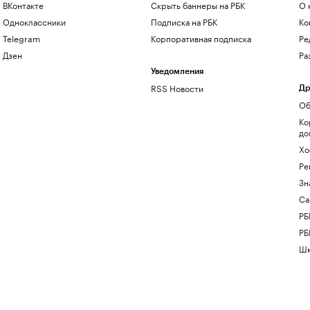
ВКонтакте
Скрыть баннеры на РБК
О 
Одноклассники
Подписка на РБК
Ко
Telegram
Корпоративная подписка
Ре
Дзен
Ра
Уведомления
RSS Новости
Др
Об
Ко
до
Хо
Ре
Зн
Са
РБ
РБ
Шк