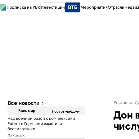
Подписка на РБК
Инвестиции
Мероприятия
Отрасли
Недви
РБК Курсы
РБК Life
Тренды
Визионеры
Национальные проекты
Горо
Спецпроекты СПб
Конференции СПб
Спецпроекты
Проверка конт
Ростов-на-Д
Все новости
Ростов-на-Дону
Весь мир
Дон 
Над военной базой с комплексами
Patriot в Германии заметили
числу
беспилотники
Политика