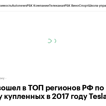
жимость
Autonews
РБК Компании
Телеканал
РБК Вино
Спорт
Школа упра
д
Стиль
Крипто
РБК Бизнес-среда
Дискуссионный клуб
Исследования
К
рагентов
Политика
Экономика
Бизнес
Технологии и медиа
Финансы
Рын
ону
вошел в ТОП регионов РФ по
 купленных в 2017 году Tesl