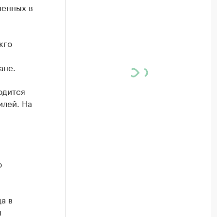
ленных в
.
кго
ане.
одится
илей. На
о
а в
ы