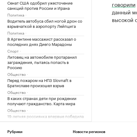
Сенат США одобрил ужесточение
говорили
санкций против России и Ирана
данный м
Политика
высокой 
Водитель автобуса сбил ногой дрон со
взрывчаткой в аэропорту Лейпцига
Политика
В Аргентине массажист рассказал о
последних днях Диего Марадоны
Спорт
Литовец на автомобиле протаранил
заграждения, пытаясь попасть в
Россию
Общество
Перед пожаром на НПЗ Slovnaft в
Братиславе произошел взрыв
Общество
В каких странах дети при рождении
получают гражданство. Карта мира
Общество
19-летняя россиянка впервые победила
соперницу из топ-20 на турнире WTA
Спорт
Рубрики
Новости регионов
Пентагон показал 16 новых записей с