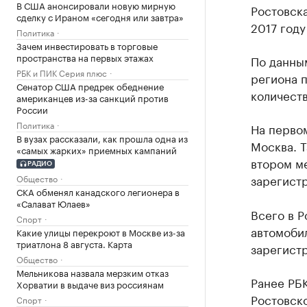
В США анонсировали новую мирную
Ростовска
сделку с Ираном «сегодня или завтра»
2017 году
Политика
Зачем инвестировать в торговые
пространства на первых этажах
По данным
РБК и ПИК Серия плюс
региона п
Сенатор США предрек обеднение
количеств
американцев из-за санкций против
России
Политика
На первом
В вузах рассказали, как прошла одна из
Москва. Т
«самых жарких» приемных кампаний
втором ме
РАДИО
зарегист
Общество
СКА обменял канадского легионера в
«Салават Юлаев»
Всего в Р
Спорт
автомобил
Какие улицы перекроют в Москве из-за
триатлона 8 августа. Карта
зарегист
Общество
Мельникова назвала мерзким отказ
Ранее РБ
Хорватии в выдаче виз россиянам
Ростовск
Спорт