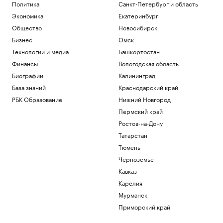
неопознанными объектами. Видео
Политика
Санкт-Петербург и область
Общество
Экономика
Екатеринбург
Зачем экономике России нужна
Общество
Новосибирск
товарная биржа
Бизнес
Омск
РБК и Петербургская Биржа
Технологии и медиа
Башкортостан
Суд назвал Трампа «временным
жильцом» Белого дома и остановил
Финансы
Вологодская область
стройку
Биографии
Калининград
Политика
База знаний
Краснодарский край
Зеленский впервые за время
РБК Образование
Нижний Новгород
президентства прибыл в Сербию
Пермский край
Политика
Как перейти «порог недоверия»:
Ростов-на-Дону
Слащева и Wylsacom — о новых
Татарстан
технологиях
РАДИО
Тюмень
Технологии и медиа
Черноземье
Загрузить еще
Кавказ
Карелия
Мурманск
Приморский край