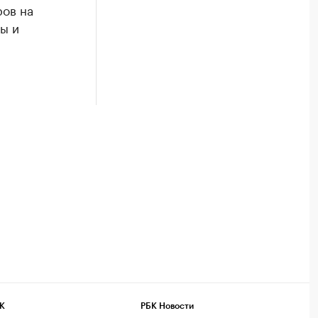
ров на
ы и
К
РБК Новости