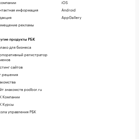
компании
iOS
нтактная информация
Android
дакция
AppGallery
змещение рекламы
угие продукты РБК
лако для бизнеса
рпоративный регистратор
менов
стинг сайтов
г.решения
акомства
йт знакомств podbor.ru
К Компании
К Курсы
ола управления РБК