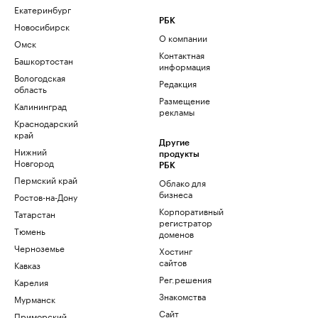
Екатеринбург
РБК
Новосибирск
О компании
Омск
Контактная
Башкортостан
информация
Вологодская
Редакция
область
Размещение
Калининград
рекламы
Краснодарский
край
Другие
Нижний
продукты
Новгород
РБК
Пермский край
Облако для
бизнеса
Ростов-на-Дону
Корпоративный
Татарстан
регистратор
Тюмень
доменов
Черноземье
Хостинг
сайтов
Кавказ
Рег.решения
Карелия
Знакомства
Мурманск
Сайт
Приморский