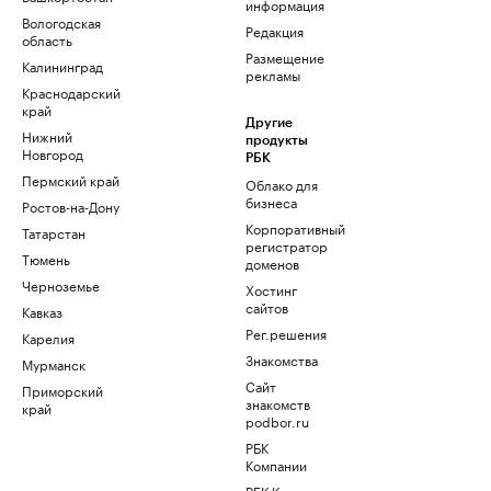
информация
Вологодская
Редакция
область
Размещение
Калининград
рекламы
Краснодарский
край
Другие
Нижний
продукты
Новгород
РБК
Пермский край
Облако для
бизнеса
Ростов-на-Дону
Корпоративный
Татарстан
регистратор
Тюмень
доменов
Черноземье
Хостинг
сайтов
Кавказ
Рег.решения
Карелия
Знакомства
Мурманск
Сайт
Приморский
знакомств
край
podbor.ru
РБК
Компании
РБК Курсы