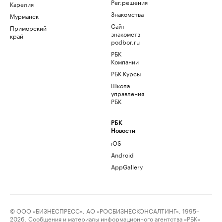
Рег.решения
Карелия
Знакомства
Мурманск
Сайт
Приморский
знакомств
край
podbor.ru
РБК
Компании
РБК Курсы
Школа
управления
РБК
РБК
Новости
iOS
Android
AppGallery
© ООО «БИЗНЕСПРЕСС», АО «РОСБИЗНЕСКОНСАЛТИНГ», 1995–
2026. Сообщения и материалы информационного агентства «РБК»