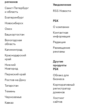
регионов
Уведомления
Санкт-Петербург
RSS Новости
и область
Екатеринбург
РБК
Новосибирск
О компании
Омск
Контактная
Башкортостан
информация
Вологодская
Редакция
область
Размещение
Калининград
рекламы
Краснодарский
край
Другие
Нижний
продукты
Новгород
РБК
Пермский край
Облако для
бизнеса
Ростов-на-Дону
Корпоративный
Татарстан
регистратор
Тюмень
доменов
Черноземье
Хостинг
сайтов
Кавказ