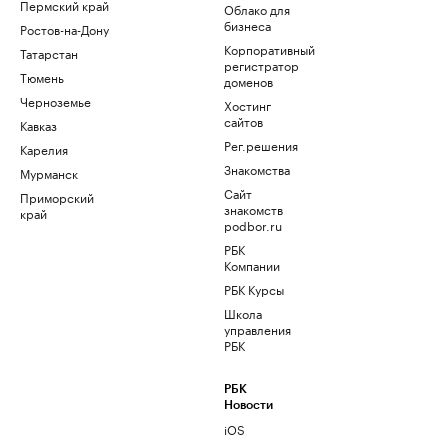
Пермский край
Облако для
бизнеса
Ростов-на-Дону
Корпоративный
Татарстан
регистратор
Тюмень
доменов
Черноземье
Хостинг
сайтов
Кавказ
Рег.решения
Карелия
Знакомства
Мурманск
Сайт
Приморский
знакомств
край
podbor.ru
РБК
Компании
РБК Курсы
Школа
управления
РБК
РБК
Новости
iOS