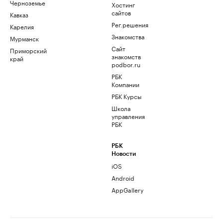
Черноземье
Хостинг
сайтов
Кавказ
Рег.решения
Карелия
Знакомства
Мурманск
Сайт
Приморский
знакомств
край
podbor.ru
РБК
Компании
РБК Курсы
Школа
управления
РБК
РБК
Новости
iOS
Android
AppGallery