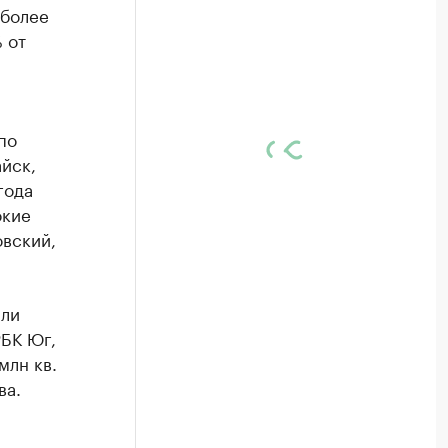
 более
 от
по
айск,
года
окие
овский,
ыли
БК Юг,
млн кв.
ва.