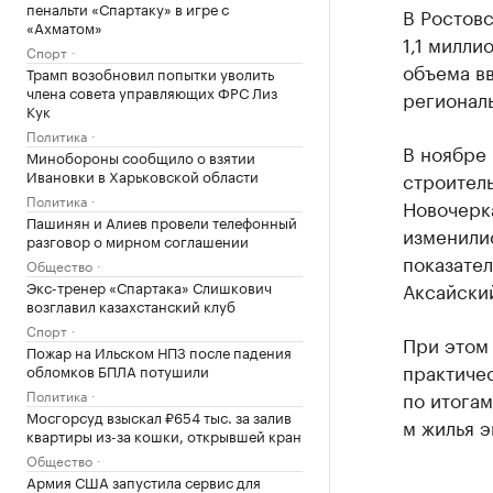
пенальти «Спартаку» в игре с
В Ростовс
«Ахматом»
1,1 милли
Спорт
объема в
Трамп возобновил попытки уволить
члена совета управляющих ФРС Лиз
региональ
Кук
Политика
В ноябре 
Минобороны сообщило о взятии
Ивановки в Харьковской области
строитель
Политика
Новочерка
Пашинян и Алиев провели телефонный
изменили
разговор о мирном соглашении
показател
Общество
Экс-тренер «Спартака» Слишкович
Аксайски
возглавил казахстанский клуб
Спорт
При этом
Пожар на Ильском НПЗ после падения
практиче
обломков БПЛА потушили
Политика
по итогам
Мосгорсуд взыскал ₽654 тыс. за залив
м жилья э
квартиры из-за кошки, открывшей кран
Общество
Армия США запустила сервис для