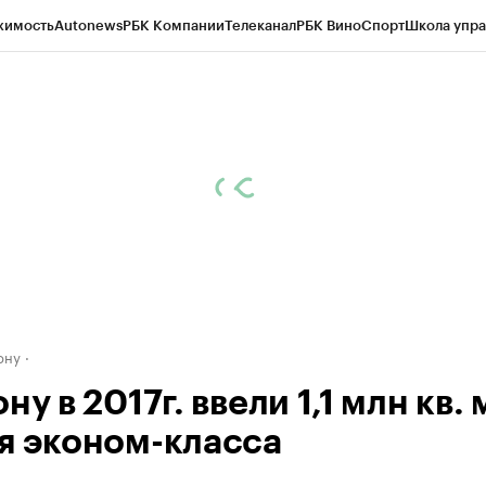
жимость
Autonews
РБК Компании
Телеканал
РБК Вино
Спорт
Школа упра
д
Стиль
Крипто
РБК Бизнес-среда
Дискуссионный клуб
Исследования
К
рагентов
Политика
Экономика
Бизнес
Технологии и медиа
Финансы
Рын
ону
ну в 2017г. ввели 1,1 млн кв. 
я эконом-класса