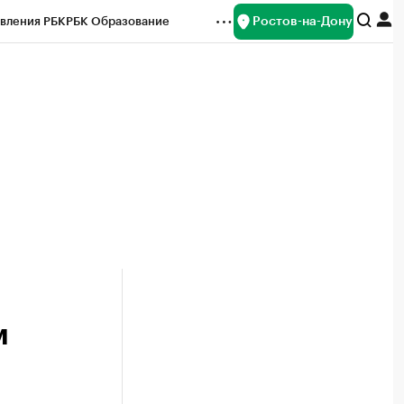
Ростов-на-Дону
вления РБК
РБК Образование
редитные рейтинги
Франшизы
Газета
ок наличной валюты
м