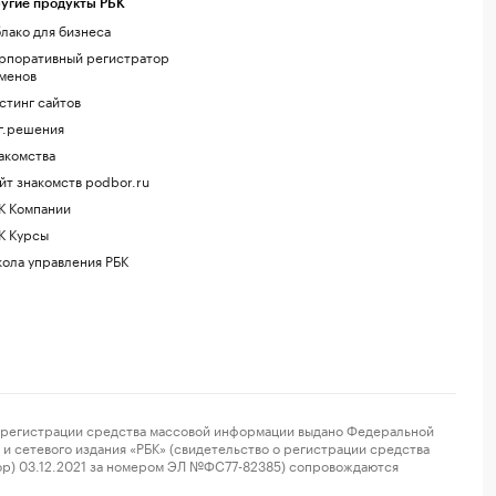
угие продукты РБК
лако для бизнеса
рпоративный регистратор
менов
стинг сайтов
г.решения
акомства
йт знакомств podbor.ru
К Компании
К Курсы
ола управления РБК
регистрации средства массовой информации выдано Федеральной
и сетевого издания «РБК» (свидетельство о регистрации средства
ор) 03.12.2021 за номером ЭЛ №ФС77-82385) сопровождаются