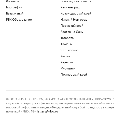
Финансы
Вологодская область
МИД России заявил о попытках Запада
втянуть Грузию в «кровавые авантюры»
Биографии
Калининград
Политика
База знаний
Краснодарский край
Инженер по имени Прометей. Что
РБК Образование
Нижний Новгород
известно о новом ИИ-стартапе Безоса
Пермский край
Подписка на РБК
Пашинян объявил закрытой страницу
Ростов-на-Дону
конфликта Армении и Азербайджана
Татарстан
Политика
Тюмень
«Фламенго» отказался от трансфера
Черноземье
футболиста «Зенита» Луиса Энрике
Кавказ
Спорт
Более 50 тыс. домов на юге Японии
Карелия
остались без света из-за тайфуна
Мурманск
Общество
Приморский край
Загрузить еще
© ООО «БИЗНЕСПРЕСС», АО «РОСБИЗНЕСКОНСАЛТИНГ», 1995–2026. Сообщ
службой по надзору в сфере связи, информационных технологий и масс
массовой информации выдано Федеральной службой по надзору в сфере
пометкой «РБК».
letters@rbc.ru
18+