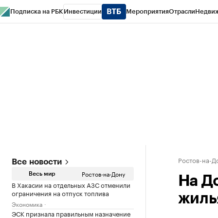
Подписка на РБК
Инвестиции
Мероприятия
Отрасли
Недви
РБК Курсы
РБК Life
Тренды
Визионеры
Национальные проекты
Горо
Спецпроекты СПб
Конференции СПб
Спецпроекты
Проверка конт
Ростов-на-Д
Все новости
Ростов-на-Дону
Весь мир
На До
В Хакасии на отдельных АЗС отменили
ограничения на отпуск топлива
жиль
Экономика
ЭСК признала правильным назначение