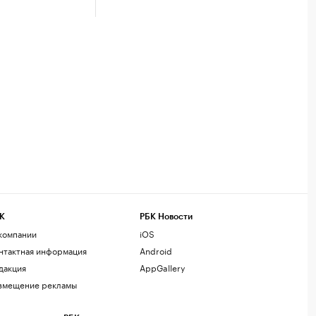
К
РБК Новости
компании
iOS
нтактная информация
Android
дакция
AppGallery
змещение рекламы