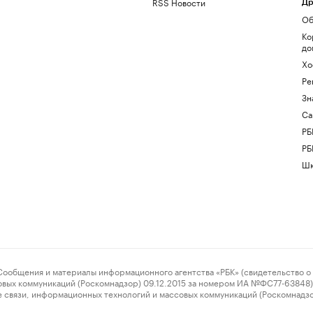
RSS Новости
Др
Об
Ко
до
Хо
Ре
Зн
Са
РБ
РБ
Шк
ения и материалы информационного агентства «РБК» (свидетельство о 
овых коммуникаций (Роскомнадзор) 09.12.2015 за номером ИА №ФС77-63848) 
 связи, информационных технологий и массовых коммуникаций (Роскомнадз