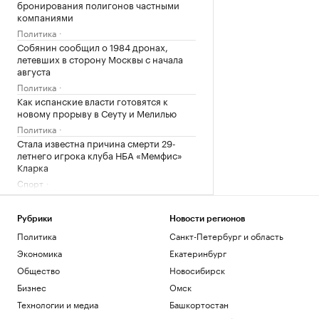
бронирования полигонов частными
компаниями
Политика
Собянин сообщил о 1984 дронах,
летевших в сторону Москвы с начала
августа
Политика
Как испанские власти готовятся к
новому прорыву в Сеуту и Мелилью
Политика
Стала известна причина смерти 29-
летнего игрока клуба НБА «Мемфис»
Кларка
Спорт
Кабмин поручил доработать переход
на российское ПО
Рубрики
Новости регионов
Технологии и медиа
Политика
Санкт-Петербург и область
Gemini заподозрили в доступе к
закрытым Google-документам
Экономика
Екатеринбург
Технологии и медиа
Общество
Новосибирск
Число сбитых на подлете к Москве
Бизнес
Омск
дронов превысило десять
Технологии и медиа
Башкортостан
Политика