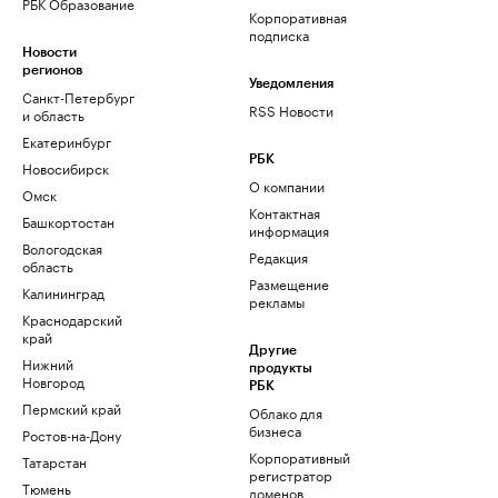
РБК Образование
Корпоративная
подписка
Новости
регионов
Уведомления
Санкт-Петербург
RSS Новости
и область
Екатеринбург
РБК
Новосибирск
О компании
Омск
Контактная
Башкортостан
информация
Вологодская
Редакция
область
Размещение
Калининград
рекламы
Краснодарский
край
Другие
Нижний
продукты
Новгород
РБК
Пермский край
Облако для
бизнеса
Ростов-на-Дону
Корпоративный
Татарстан
регистратор
Тюмень
доменов