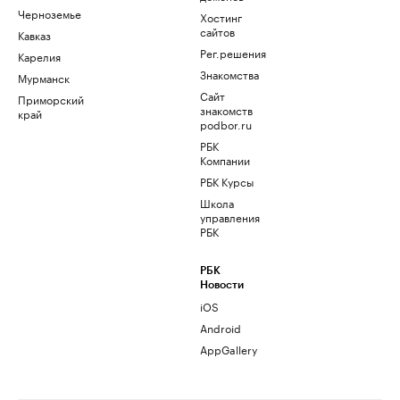
Черноземье
Хостинг
сайтов
Кавказ
Рег.решения
Карелия
Знакомства
Мурманск
Сайт
Приморский
знакомств
край
podbor.ru
РБК
Компании
РБК Курсы
Школа
управления
РБК
РБК
Новости
iOS
Android
AppGallery