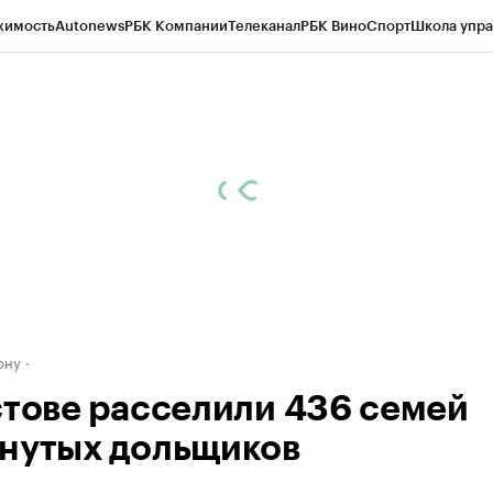
жимость
Autonews
РБК Компании
Телеканал
РБК Вино
Спорт
Школа упра
д
Стиль
Крипто
РБК Бизнес-среда
Дискуссионный клуб
Исследования
К
рагентов
Политика
Экономика
Бизнес
Технологии и медиа
Финансы
Рын
ону
стове расселили 436 семей
нутых дольщиков