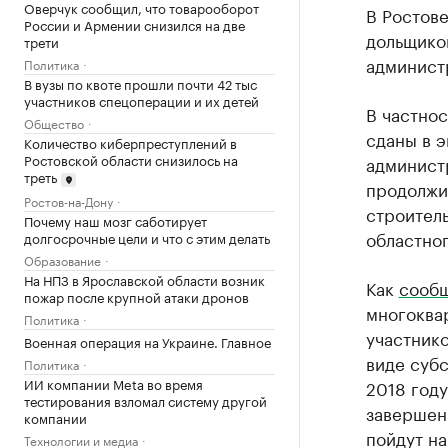
Оверчук сообщил, что товарооборот
В Ростов
России и Армении снизился на две
дольщико
трети
админист
Политика
В вузы по квоте прошли почти 42 тыс
участников спецоперации и их детей
В частнос
Общество
сданы в э
Количество киберпреступлений в
Ростовской области снизилось на
админист
треть
продолжи
Ростов-на-Дону
строитель
Почему наш мозг саботирует
областног
долгосрочные цели и что с этим делать
Образование
На НПЗ в Ярославской области возник
Как
сооб
пожар после крупной атаки дронов
многоква
Политика
участнико
Военная операция на Украине. Главное
виде субс
Политика
ИИ компании Meta во время
2018 году
тестирования взломал систему другой
завершени
компании
пойдут на
Технологии и медиа