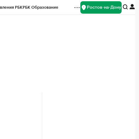
Ростов-на-Дону
вления РБК
РБК Образование
редитные рейтинги
Франшизы
Газета
ок наличной валюты