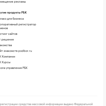
змещение рекламы
угие продукты РБК
лако для бизнеса
рпоративный регистратор
менов
стинг сайтов
г.решения
акомства
йт знакомств podbor.ru
К Компании
К Курсы
ола управления РБК
регистрации средства массовой информации выдано Федеральной