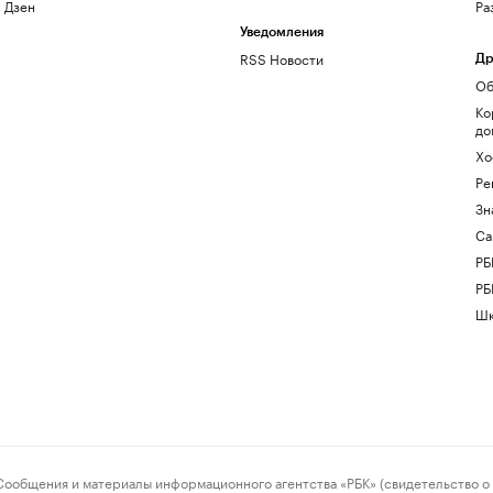
Дзен
Ра
Уведомления
RSS Новости
Др
Об
Ко
до
Хо
Ре
Зн
Са
РБ
РБ
Шк
ения и материалы информационного агентства «РБК» (свидетельство о 