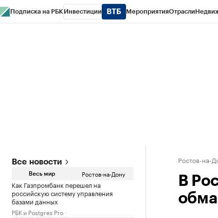
Подписка на РБК
Инвестиции
Мероприятия
Отрасли
Недви
РБК Курсы
РБК Life
Тренды
Визионеры
Национальные проекты
Горо
Спецпроекты СПб
Конференции СПб
Спецпроекты
Проверка конт
Ростов-на-Д
Все новости
Ростов-на-Дону
Весь мир
В Ро
Как Газпромбанк перешел на
российскую систему управления
обма
базами данных
РБК и Postgres Pro