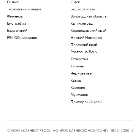
Бизнес
Омск
Китайский юань обеспечил более трети
расчетов клиентов А7
Технологии и медиа
Башкортостан
Отрасли
Финансы
Вологодская область
Биткоин попытался преодолеть $65
Биографии
Калининград
тыс. Что произошло на крипторынке
База знаний
Краснодарский край
Крипто
РБК Образование
Нижний Новгород
Не яблоко, а предсказуемость: как
технологии меняют рынок Fresh Food
Пермский край
Тренды
Ростов-на-Дону
Синоптики предупредили москвичей о
Татарстан
дождях в четверг и пятницу
Тюмень
Общество
Черноземье
Атаки и эвакуации на объектах
Wildberries. Главное на 6 августа
Кавказ
Бизнес
Карелия
Мурманск
Загрузить еще
Приморский край
© ООО «БИЗНЕСПРЕСС», АО «РОСБИЗНЕСКОНСАЛТИНГ», 1995–2026. Сообщ