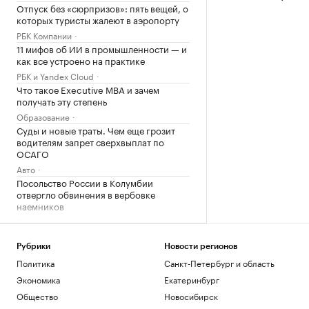
Отпуск без «сюрпризов»: пять вещей, о
которых туристы жалеют в аэропорту
РБК Компании
11 мифов об ИИ в промышленности — и
как все устроено на практике
РБК и Yandex Cloud
Что такое Executive MBA и зачем
получать эту степень
Образование
Суды и новые траты. Чем еще грозит
водителям запрет сверхвыплат по
ОСАГО
Авто
Посольство России в Колумбии
отвергло обвинения в вербовке
наемников
Политика
Великобритания ввела санкции против
Озон Банка
Рубрики
Новости регионов
Политика
Политика
Санкт-Петербург и область
Месси оформил дубль в первом матче в
Экономика
Екатеринбург
старте после ЧМ
Общество
Новосибирск
Спорт