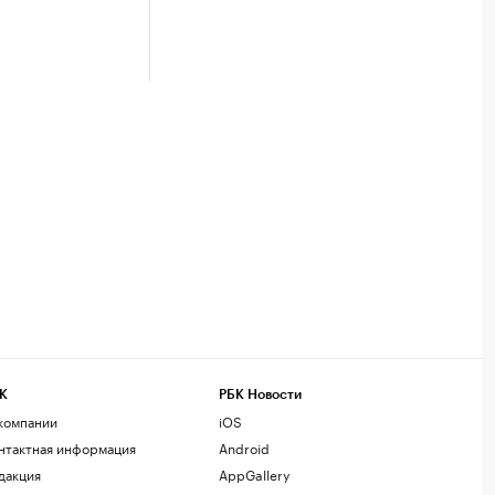
К
РБК Новости
компании
iOS
нтактная информация
Android
дакция
AppGallery