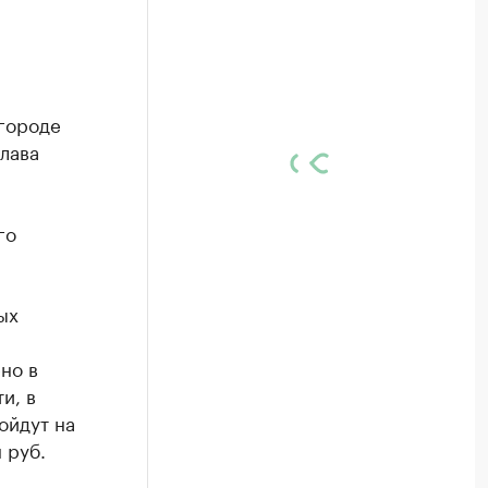
 городе
глава
го
ых
но в
и, в
ойдут на
 руб.