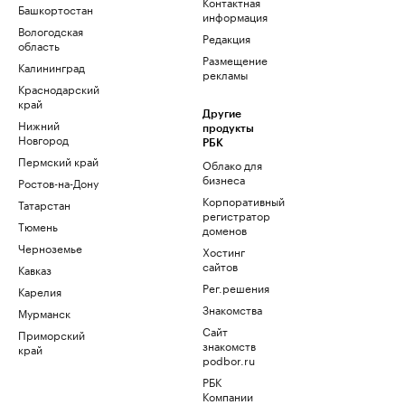
Контактная
Башкортостан
информация
Вологодская
Редакция
область
Размещение
Калининград
рекламы
Краснодарский
край
Другие
Нижний
продукты
Новгород
РБК
Пермский край
Облако для
бизнеса
Ростов-на-Дону
Корпоративный
Татарстан
регистратор
Тюмень
доменов
Черноземье
Хостинг
сайтов
Кавказ
Рег.решения
Карелия
Знакомства
Мурманск
Сайт
Приморский
знакомств
край
podbor.ru
РБК
Компании