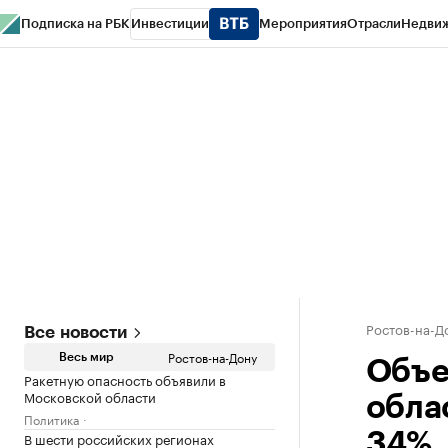
Подписка на РБК
Инвестиции
Мероприятия
Отрасли
Недви
РБК Курсы
РБК Life
Тренды
Визионеры
Национальные проекты
Горо
Спецпроекты СПб
Конференции СПб
Спецпроекты
Проверка конт
Ростов-на-Д
Все новости
Ростов-на-Дону
Весь мир
Объе
Ракетную опасность объявили в
Московской области
облас
Политика
В шести российских регионах
34%