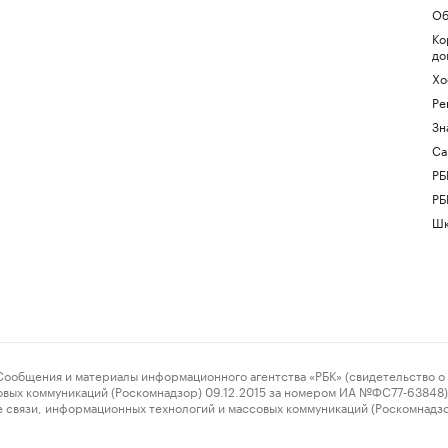
Об
Ко
до
Хо
Ре
Зн
Са
РБ
РБ
Шк
ения и материалы информационного агентства «РБК» (свидетельство о 
овых коммуникаций (Роскомнадзор) 09.12.2015 за номером ИА №ФС77-63848) 
 связи, информационных технологий и массовых коммуникаций (Роскомнадз