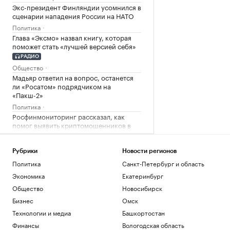
Экс-президент Финляндии усомнился в
сценарии нападения России на НАТО
Политика
Глава «Эксмо» назвал книгу, которая
поможет стать «лучшей версией себя»
РАДИО
Общество
Мадьяр ответил на вопрос, останется
ли «Росатом» подрядчиком на
«Пакш-2»
Политика
Росфинмониторинг рассказал, как
помог выявить криптомошенников в
Москве
Политика
Рубрики
Новости регионов
Политика
Санкт-Петербург и область
Загрузить еще
Экономика
Екатеринбург
Общество
Новосибирск
Бизнес
Омск
Технологии и медиа
Башкортостан
Финансы
Вологодская область