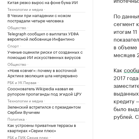
ипотечных
Китая резко вырос на фоне бума ИИ
Технологии и медиа
По данны
В Чехии при нападении с ножом
пострадали четыре человека
сегмент 
Общество
итогам 11
Telegraph сообщил о выплатах УЕФА
показател
вероятной любовнице Инфантино
Спорт
в объеме 
Ученые оценили риски от созданных с
месяцев 2
помощью ИИ искусственных вирусов
Общество
Как
сооб
«Ноев ковчег»: почему в восточной
Арктике эволюция шла непрерывно
2017 года
РБК и УК Первая
заместит
Сооснователь Wikipedia назвал ее
выданных 
рупором пропаганды под эгидой ЦРУ
кредиту —
Технологии и медиа
Зеленский встретился с президентом
было выда
Сербии Вучичем
рублей. С
Политика
Как устроены приватные террасы в
квартирах «Серии плюс»
РБК и ПИК Серия плюс