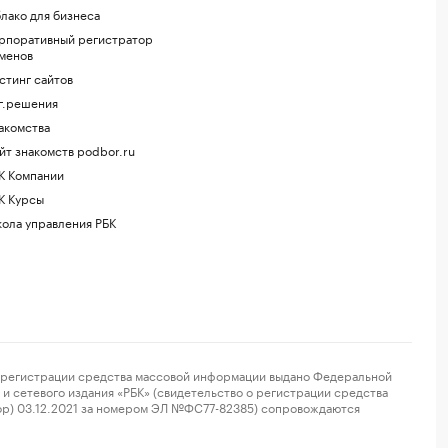
лако для бизнеса
рпоративный регистратор
менов
стинг сайтов
г.решения
акомства
йт знакомств podbor.ru
К Компании
К Курсы
ола управления РБК
регистрации средства массовой информации выдано Федеральной
и сетевого издания «РБК» (свидетельство о регистрации средства
ор) 03.12.2021 за номером ЭЛ №ФС77-82385) сопровождаются