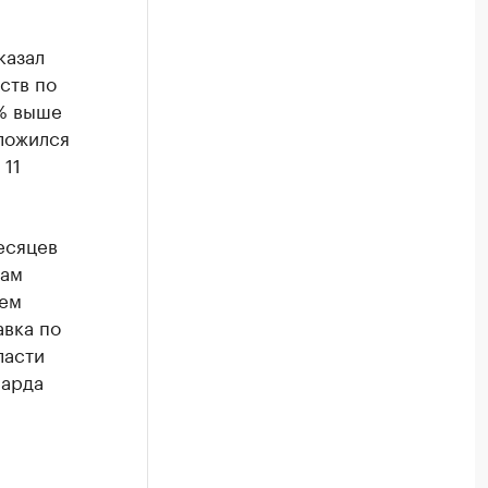
казал
ств по
2% выше
сложился
 11
есяцев
вам
ъем
авка по
ласти
иарда