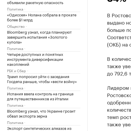
объявили ракетную опасность
Политика
В Ростовс
«Одиссея» Нолана собрала в прокате
более $1 млрд
выдано но
Общество
больше по
Bloomberg узнал, когда планируют
Соответс
завершить испытания «Золотого
купола»
(ОКБ) на
Политика
Четыре доступных и понятных
В количес
инструмента диверсификации
накоплений
также уве
РБК и Сбер
до 792,6 
Трамп попросил уйти с заседания
Госдепа раньше, чтобы «вести войну»
Лидером 
Политика
Испания ввела контроль на границе
Ростовско
для путешественников из Италии
одобренны
Политика
количеств
Bloomberg узнал, что Украине грозит
обвал экспорта зерна
темп рост
Политика
также уве
Экспорт синтетических алмазов из