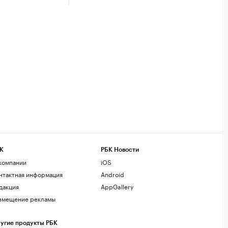
К
РБК Новости
компании
iOS
нтактная информация
Android
дакция
AppGallery
змещение рекламы
угие продукты РБК