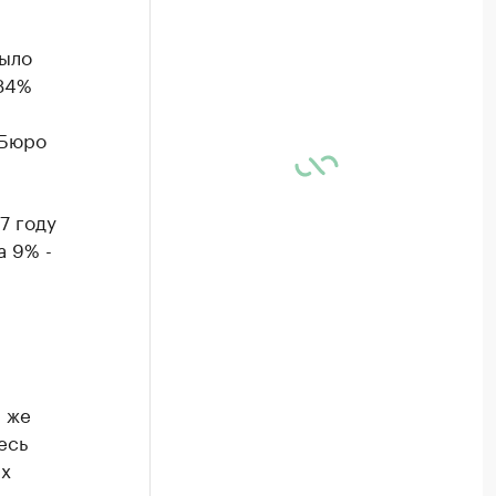
было
 34%
 Бюро
7 году
а 9% -
й же
есь
ых