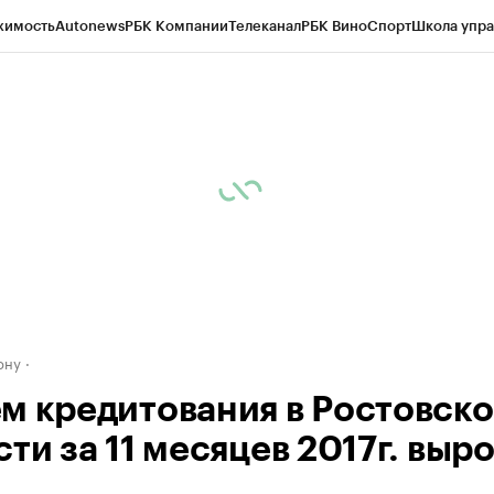
жимость
Autonews
РБК Компании
Телеканал
РБК Вино
Спорт
Школа упра
д
Стиль
Крипто
РБК Бизнес-среда
Дискуссионный клуб
Исследования
К
рагентов
Политика
Экономика
Бизнес
Технологии и медиа
Финансы
Рын
ону
м кредитования в Ростовск
ти за 11 месяцев 2017г. выро