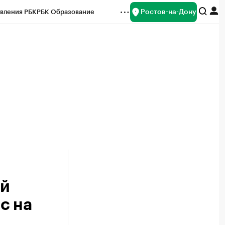
Ростов-на-Дону
вления РБК
РБК Образование
редитные рейтинги
Франшизы
Газета
ок наличной валюты
ой
с на