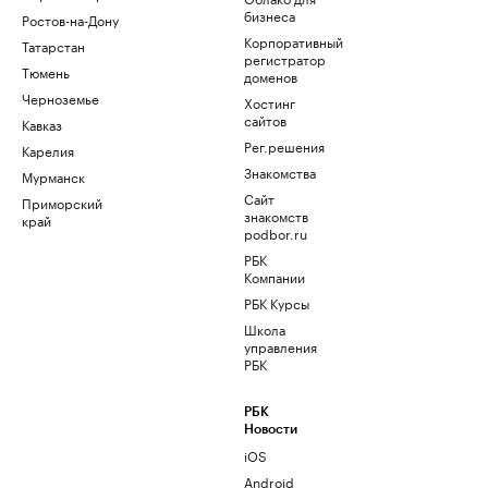
бизнеса
Ростов-на-Дону
Корпоративный
Татарстан
регистратор
Тюмень
доменов
Черноземье
Хостинг
сайтов
Кавказ
Рег.решения
Карелия
Знакомства
Мурманск
Сайт
Приморский
знакомств
край
podbor.ru
РБК
Компании
РБК Курсы
Школа
управления
РБК
РБК
Новости
iOS
Android