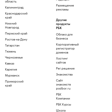
область
Размещение
Калининград
рекламы
Краснодарский
край
Другие
Нижний
продукты
Новгород
РБК
Пермский край
Облако для
бизнеса
Ростов-на-Дону
Корпоративный
Татарстан
регистратор
Тюмень
доменов
Черноземье
Хостинг
сайтов
Кавказ
Рег.решения
Карелия
Знакомства
Мурманск
Сайт
Приморский
знакомств
край
podbor.ru
РБК
Компании
РБК Курсы
Школа