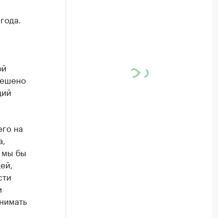
года.
ой
решено
щий
его на
а,
 мы бы
ей,
сти
и
нимать