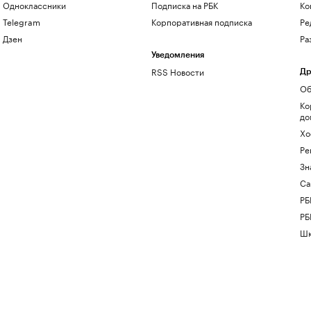
Одноклассники
Подписка на РБК
Ко
Telegram
Корпоративная подписка
Ре
Дзен
Ра
Уведомления
RSS Новости
Др
Об
Ко
до
Хо
Ре
Зн
Са
РБ
РБ
Шк