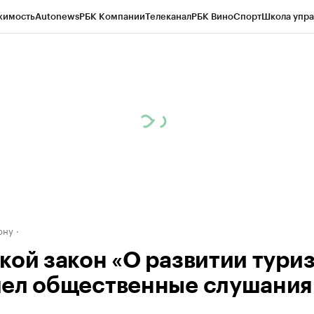
жимость
Autonews
РБК Компании
Телеканал
РБК Вино
Спорт
Школа упра
д
Стиль
Крипто
РБК Бизнес-среда
Дискуссионный клуб
Исследования
К
рагентов
Политика
Экономика
Бизнес
Технологии и медиа
Финансы
Рын
ону
кой закон «О развитии тури
ел общественные слушания