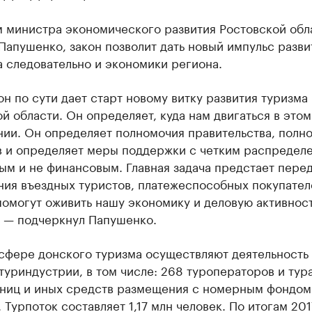
м министра экономического развития Ростовской обл
апушенко, закон позволит дать новый импульс разв
а следовательно и экономики региона.
он по сути дает старт новому витку развития туризма 
й области. Он определяет, куда нам двигаться в этом
нии. Он определяет полномочия правительства, полн
в и определяет меры поддержки с четким распредел
ым и не финансовым. Главная задача предстает пере
ния въездных туристов, платежеспособных покупател
помогут оживить нашу экономику и деловую активнос
, — подчеркнул Папушенко.
 сфере донского туризма осуществляют деятельность
туриндустрии, в том числе: 268 туроператоров и тур
иниц и иных средств размещения с номерным фондом 
. Турпоток составляет 1,17 млн человек. По итогам 201