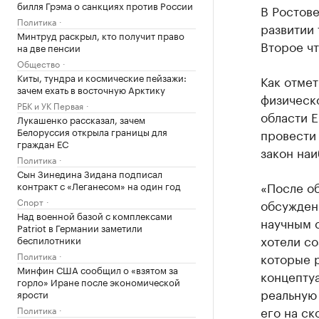
билля Грэма о санкциях против России
В Ростов
Политика
развитии 
Минтруд раскрыл, кто получит право
Второе чт
на две пенсии
Общество
Киты, тундра и космические пейзажи:
Как отмет
зачем ехать в восточную Арктику
физическо
РБК и УК Первая
области 
Лукашенко рассказал, зачем
Белоруссия открыла границы для
провести 
граждан ЕС
закон на
Политика
Сын Зинедина Зидана подписал
«После об
контракт с «Леганесом» на один год
Спорт
обсужден
Над военной базой с комплексами
научным 
Patriot в Германии заметили
хотели со
беспилотники
Политика
которые р
Минфин США сообщил о «взятом за
концепту
горло» Иране после экономической
реальную 
ярости
его на ск
Политика