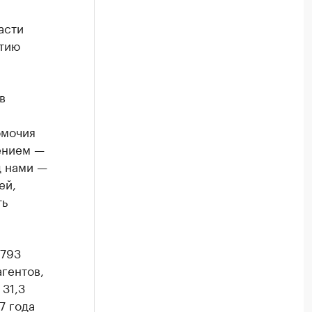
асти
итию
в
омочия
ением —
д нами —
ей,
ть
 793
агентов,
31,3
7 года