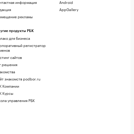
нтактная информация
Android
дакция
AppGallery
змещение рекламы
угие продукты РБК
лако для бизнеса
рпоративный регистратор
менов
стинг сайтов
г.решения
акомства
йт знакомств podbor.ru
К Компании
К Курсы
ола управления РБК