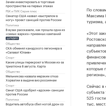
Зачем инвестировать в торговые
пространства на первых этажах
По слова
РБК и ПИК Серия плюс
Максима П
Сенатор США назвал «выстрелом в
ногу» проект санкций против России
туризма, 
Политика
В вузах рассказали, как прошла одна из
«Этот зак
«самых жарких» приемных кампаний
Ростовско
РАДИО
Общество
направле
СКА обменял канадского легионера в
субъекто
«Салават Юлаев»
финансов
Спорт
привлече
Какие улицы перекроют в Москве из-за
триатлона 8 августа. Карта
которые 
Общество
региона»
Мельникова назвала мерзким отказ
Хорватии в выдаче виз россиянам
Сейчас в
Спорт
Сенат США одобрил «адские» санкции
субъекта 
против России
525 гост
Политика
тыс. мест
Водитель автобуса сбил ногой дрон со