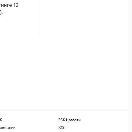
инге 12
).
К
РБК Новости
компании
iOS