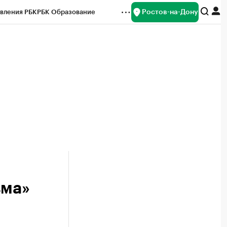
Ростов-на-Дону
вления РБК
РБК Образование
редитные рейтинги
Франшизы
Газета
ок наличной валюты
зма»