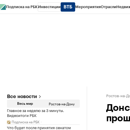
Подписка на РБК
Инвестиции
Мероприятия
Отрасли
Недви
РБК Курсы
РБК Life
Тренды
Визионеры
Национальные проекты
Горо
Спецпроекты СПб
Конференции СПб
Спецпроекты
Проверка конт
Ростов-на-Д
Все новости
Ростов-на-Дону
Весь мир
Донс
Главное за неделю за 3 минуты.
Видеоитоги РБК
прош
Подписка на РБК
Что будет после принятия сенатом