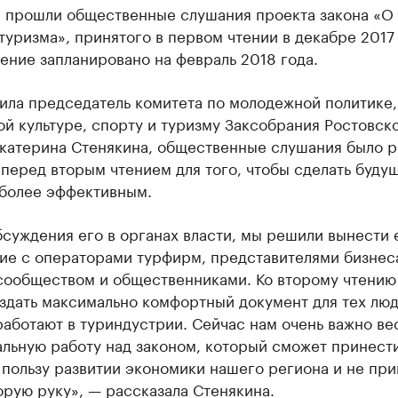
е прошли общественные слушания проекта закона «О
туризма», принятого в первом чтении в декабре 2017 
ение запланировано на февраль 2018 года.
ила председатель комитета по молодежной политике,
й культуре, спорту и туризму Заксобрания Ростовск
Екатерина Стенякина, общественные слушания было 
перед вторым чтением для того, чтобы сделать буду
иболее эффективным.
суждения его в органах власти, мы решили вынести 
ие с операторами турфирм, представителями бизнес
сообществом и общественниками. Ко второму чтению
здать максимально комфортный документ для тех люд
аботают в туриндустрии. Сейчас нам очень важно ве
альную работу над законом, который сможет принест
пользу развитии экономики нашего региона и не при
орую руку», — рассказала Стенякина.