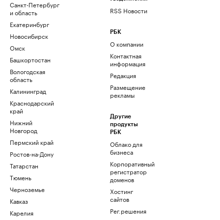
Санкт-Петербург
RSS Новости
и область
Екатеринбург
РБК
Новосибирск
О компании
Омск
Контактная
Башкортостан
информация
Вологодская
Редакция
область
Размещение
Калининград
рекламы
Краснодарский
край
Другие
Нижний
продукты
Новгород
РБК
Пермский край
Облако для
бизнеса
Ростов-на-Дону
Корпоративный
Татарстан
регистратор
Тюмень
доменов
Черноземье
Хостинг
сайтов
Кавказ
Рег.решения
Карелия