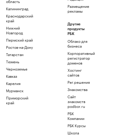
область
Размещение
Калининград
рекламы
Краснодарский
край
Другие
Нижний
продукты
Новгород
РБК
Пермский край
Облако для
бизнеса
Ростов-на-Дону
Корпоративный
Татарстан
регистратор
Тюмень
доменов
Черноземье
Хостинг
сайтов
Кавказ
Рег.решения
Карелия
Знакомства
Мурманск
Сайт
Приморский
знакомств
край
podbor.ru
РБК
Компании
РБК Курсы
Школа