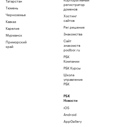
Татарстан
регистратор
Тюмень
доменов
Черноземье
Хостинг
сайтов
Кавказ
Рег.решения
Карелия
Знакомства
Мурманск
Сайт
Приморский
знакомств
край
podbor.ru
РБК
Компании
РБК Курсы
Школа
управления
РБК
РБК
Новости
iOS
Android
AppGallery