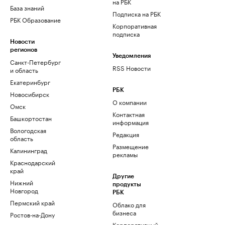
на РБК
База знаний
Подписка на РБК
РБК Образование
Корпоративная
подписка
Новости
регионов
Уведомления
Санкт-Петербург
RSS Новости
и область
Екатеринбург
РБК
Новосибирск
О компании
Омск
Контактная
Башкортостан
информация
Вологодская
Редакция
область
Размещение
Калининград
рекламы
Краснодарский
край
Другие
Нижний
продукты
Новгород
РБК
Пермский край
Облако для
бизнеса
Ростов-на-Дону
Корпоративный