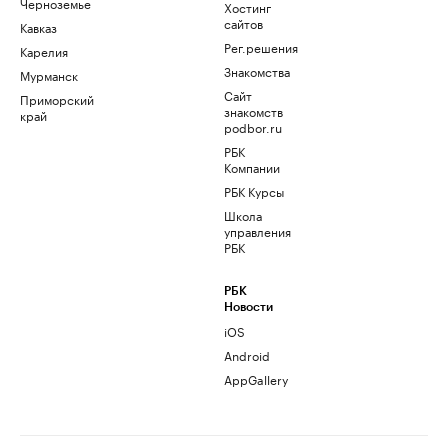
Черноземье
Хостинг
сайтов
Кавказ
Рег.решения
Карелия
Знакомства
Мурманск
Сайт
Приморский
знакомств
край
podbor.ru
РБК
Компании
РБК Курсы
Школа
управления
РБК
РБК
Новости
iOS
Android
AppGallery