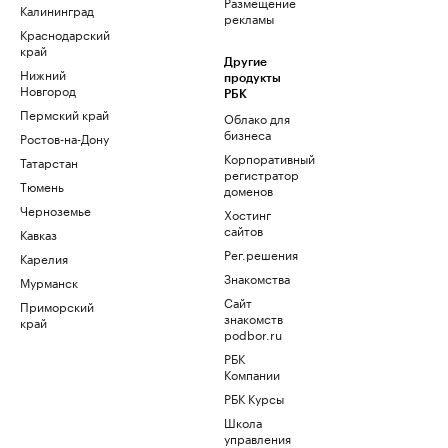
Размещение
Калининград
рекламы
Краснодарский
край
Другие
Нижний
продукты
Новгород
РБК
Пермский край
Облако для
бизнеса
Ростов-на-Дону
Корпоративный
Татарстан
регистратор
Тюмень
доменов
Черноземье
Хостинг
сайтов
Кавказ
Рег.решения
Карелия
Знакомства
Мурманск
Сайт
Приморский
знакомств
край
podbor.ru
РБК
Компании
РБК Курсы
Школа
управления