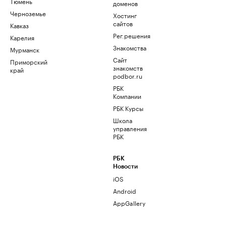
Тюмень
доменов
Черноземье
Хостинг
сайтов
Кавказ
Рег.решения
Карелия
Знакомства
Мурманск
Сайт
Приморский
знакомств
край
podbor.ru
РБК
Компании
РБК Курсы
Школа
управления
РБК
РБК
Новости
iOS
Android
AppGallery