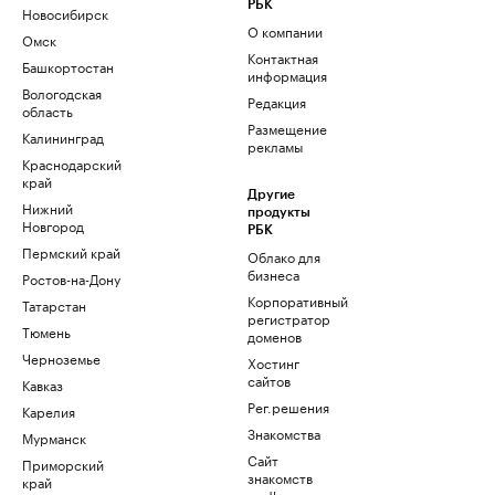
РБК
Новосибирск
О компании
Омск
Контактная
Башкортостан
информация
Вологодская
Редакция
область
Размещение
Калининград
рекламы
Краснодарский
край
Другие
Нижний
продукты
Новгород
РБК
Пермский край
Облако для
бизнеса
Ростов-на-Дону
Корпоративный
Татарстан
регистратор
Тюмень
доменов
Черноземье
Хостинг
сайтов
Кавказ
Рег.решения
Карелия
Знакомства
Мурманск
Сайт
Приморский
знакомств
край
podbor.ru