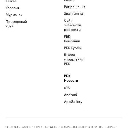
Кавказ
Рег.решения
Карелия
Знакомства
Мурманск
Сайт
Приморский
знакомств
край
podbor.ru
РБК
Компании
РБК Курсы
Школа
управления
РБК
РБК
Новости
iOS
Android
AppGallery
© ООО «БИЗНЕСПРЕСС», АО «РОСБИЗНЕСКОНСАЛТИНГ», 1995–