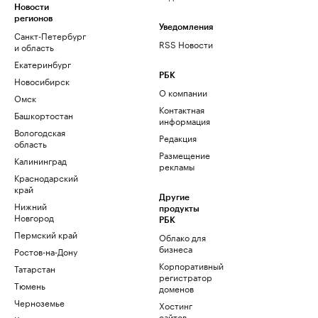
Новости
регионов
Уведомления
Санкт-Петербург
RSS Новости
и область
Екатеринбург
РБК
Новосибирск
О компании
Омск
Контактная
Башкортостан
информация
Вологодская
Редакция
область
Размещение
Калининград
рекламы
Краснодарский
край
Другие
Нижний
продукты
Новгород
РБК
Пермский край
Облако для
бизнеса
Ростов-на-Дону
Корпоративный
Татарстан
регистратор
Тюмень
доменов
Черноземье
Хостинг
сайтов