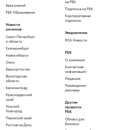
на РБК
База знаний
Подписка на РБК
РБК Образование
Корпоративная
подписка
Новости
регионов
Уведомления
Санкт-Петербург
RSS Новости
и область
Екатеринбург
РБК
Новосибирск
О компании
Омск
Контактная
Башкортостан
информация
Вологодская
Редакция
область
Размещение
Калининград
рекламы
Краснодарский
край
Другие
Нижний
продукты
Новгород
РБК
Пермский край
Облако для
бизнеса
Ростов-на-Дону