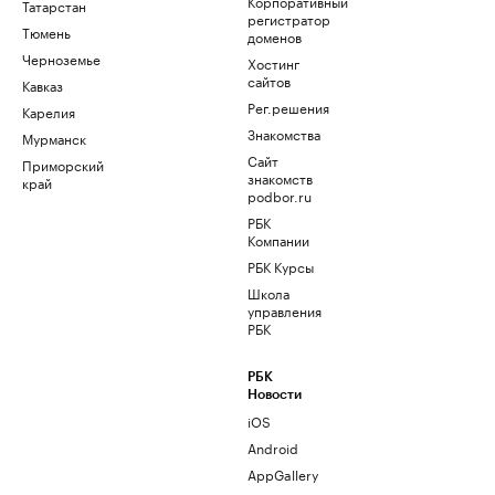
Корпоративный
Татарстан
регистратор
Тюмень
доменов
Черноземье
Хостинг
сайтов
Кавказ
Рег.решения
Карелия
Знакомства
Мурманск
Сайт
Приморский
знакомств
край
podbor.ru
РБК
Компании
РБК Курсы
Школа
управления
РБК
РБК
Новости
iOS
Android
AppGallery