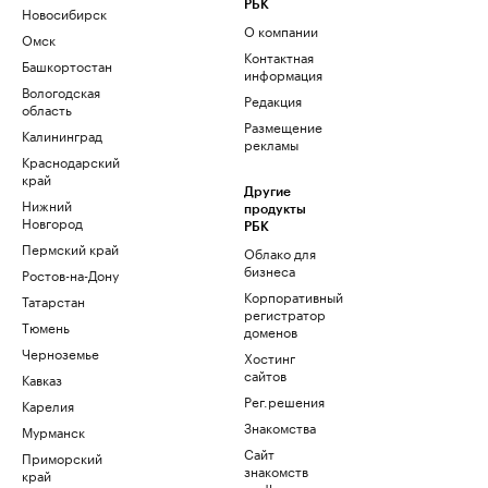
РБК
Новосибирск
О компании
Омск
Контактная
Башкортостан
информация
Вологодская
Редакция
область
Размещение
Калининград
рекламы
Краснодарский
край
Другие
Нижний
продукты
Новгород
РБК
Пермский край
Облако для
бизнеса
Ростов-на-Дону
Корпоративный
Татарстан
регистратор
Тюмень
доменов
Черноземье
Хостинг
сайтов
Кавказ
Рег.решения
Карелия
Знакомства
Мурманск
Сайт
Приморский
знакомств
край
podbor.ru