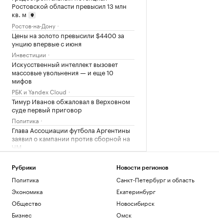
Ростовской области превысил 13 млн
кв. м
Ростов-на-Дону
Цены на золото превысили $4400 за
унцию впервые с июня
Инвестиции
Искусственный интеллект вызовет
массовые увольнения — и еще 10
мифов
РБК и Yandex Cloud
Тимур Иванов обжаловал в Верховном
суде первый приговор
Политика
Глава Ассоциации футбола Аргентины
заявил о кампании против сборной на
ЧМ
Спорт
Зачем малому и среднему бизнесу
Рубрики
Новости регионов
облигации и что важно знать о бирже
Политика
Санкт-Петербург и область
РБК и МСП Банк
Экономика
Екатеринбург
Суд в Москве запретил пенсионерке
Общество
Новосибирск
держать в квартире каймана и удава
Бизнес
Омск
Общество