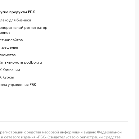
угие продукты РБК
лако для бизнеса
рпоративный регистратор
менов
стинг сайтов
г.решения
акомства
йт знакомств podbor.ru
К Компании
К Курсы
ола управления РБК
регистрации средства массовой информации выдано Федеральной
и сетевого издания «РБК» (свидетельство о регистрации средства