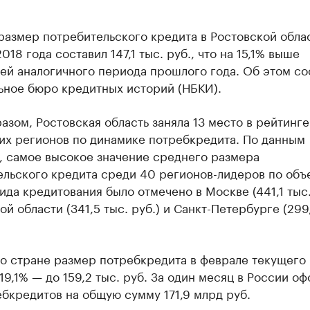
азмер потребительского кредита в Ростовской облас
018 года составил 147,1 тыс. руб., что на 15,1% выше
лей аналогичного периода прошлого года. Об этом с
ьное бюро кредитных историй (НБКИ).
азом, Ростовская область заняла 13 место в рейтинге
их регионов по динамике потребкредита. По данным
, самое высокое значение среднего размера
ельского кредита среди 40 регионов-лидеров по об
ида кредитования было отмечено в Москве (441,1 тыс.
й области (341,5 тыс. руб.) и Санкт-Петербурге (299
о стране размер потребкредита в феврале текущего 
19,1% — до 159,2 тыс. руб. За один месяц в России оф
бкредитов на общую сумму 171,9 млрд руб.