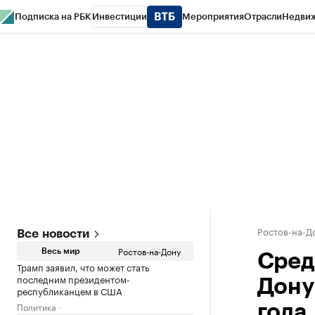
Подписка на РБК
Инвестиции
Мероприятия
Отрасли
Недви
РБК Курсы
РБК Life
Тренды
Визионеры
Национальные проекты
Горо
Спецпроекты СПб
Конференции СПб
Спецпроекты
Проверка конт
Ростов-на-Д
Все новости
Ростов-на-Дону
Весь мир
Сред
Трамп заявил, что может стать
последним президентом-
Дону
республиканцем в США
Политика
года