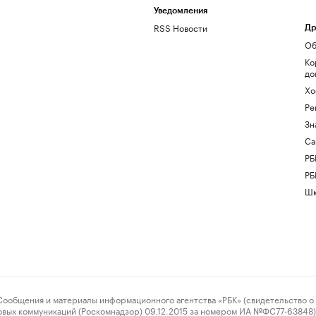
Уведомления
RSS Новости
Др
Об
Ко
до
Хо
Ре
Зн
Са
РБ
РБ
Шк
ения и материалы информационного агентства «РБК» (свидетельство о 
овых коммуникаций (Роскомнадзор) 09.12.2015 за номером ИА №ФС77-63848) 