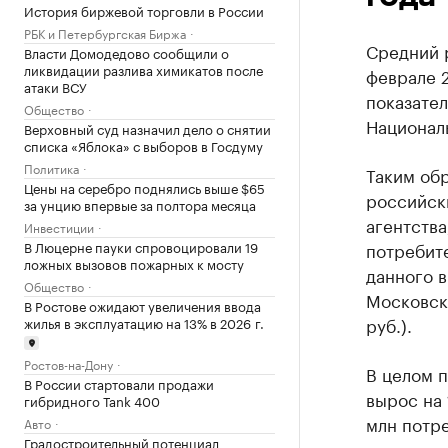
История биржевой торговли в России
РБК и Петербургская Биржа
Средний р
Власти Домодедово сообщили о
ликвидации разлива химикатов после
феврале 2
атаки ВСУ
показате
Общество
Национал
Верховный суд назначил дело о снятии
списка «Яблока» с выборов в Госдуму
Политика
Таким обр
Цены на серебро поднялись выше $65
российск
за унцию впервые за полтора месяца
агентства
Инвестиции
В Люцерне пауки спровоцировали 19
потребит
ложных вызовов пожарных к мосту
данного в
Общество
Московско
В Ростове ожидают увеличения ввода
руб.).
жилья в эксплуатацию на 13% в 2026 г.
Ростов-на-Дону
В целом п
В России стартовали продажи
вырос на 
гибридного Tank 400
млн потре
Авто
Градостроительный потенциал