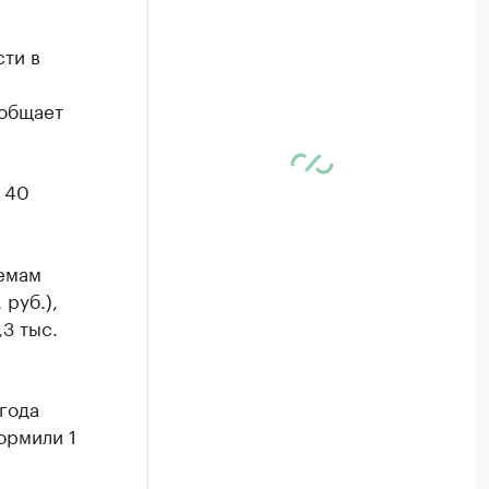
ти в
ообщает
 40
ъемам
 руб.),
,3 тыс.
года
ормили 1