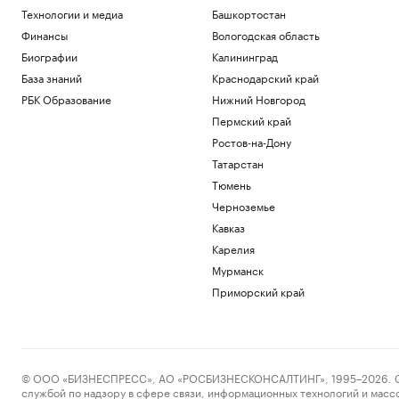
Партия «Яблоко» ответила на
Технологии и медиа
Башкортостан
заявление о подаче иска о снятии с
Финансы
Вологодская область
выборов
Биографии
Калининград
Политика
База знаний
Краснодарский край
От BWM-хамелеона до перехватчика
Ford. Какие машины показали в новом
РБК Образование
Нижний Новгород
«Человеке-пауке»
Пермский край
Авто
Ростов-на-Дону
Стал известен окончательный состав
юниоров на этап Гран-при ISU в Китае
Татарстан
Спорт
Тюмень
Регбийный клуб из Франции подвергся
Черноземье
кибератаке
Кавказ
Спорт
Карелия
Жизнь с видом на пруд или реку:
подборка жилья у набережных и
Мурманск
пляжей
Приморский край
РБК и ПИК Серия плюс
Загрузить еще
© ООО «БИЗНЕСПРЕСС», АО «РОСБИЗНЕСКОНСАЛТИНГ», 1995–2026. Сообщ
службой по надзору в сфере связи, информационных технологий и масс