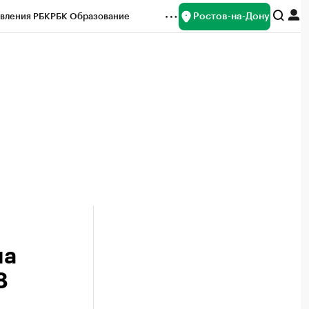
Ростов-на-Дону
вления РБК
РБК Образование
редитные рейтинги
Франшизы
Газета
ок наличной валюты
на
8