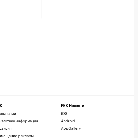
К
РБК Новости
компании
iOS
нтактная информация
Android
дакция
AppGallery
змещение рекламы