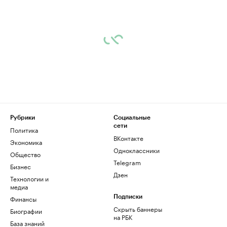
Рубрики
Социальные
сети
Политика
ВКонтакте
Экономика
Одноклассники
Общество
Telegram
Бизнес
Дзен
Технологии и
медиа
Финансы
Подписки
Скрыть баннеры
Биографии
на РБК
База знаний