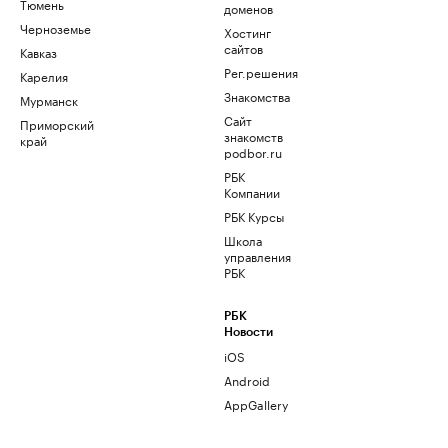
Тюмень
доменов
Черноземье
Хостинг
сайтов
Кавказ
Рег.решения
Карелия
Знакомства
Мурманск
Сайт
Приморский
знакомств
край
podbor.ru
РБК
Компании
РБК Курсы
Школа
управления
РБК
РБК
Новости
iOS
Android
AppGallery