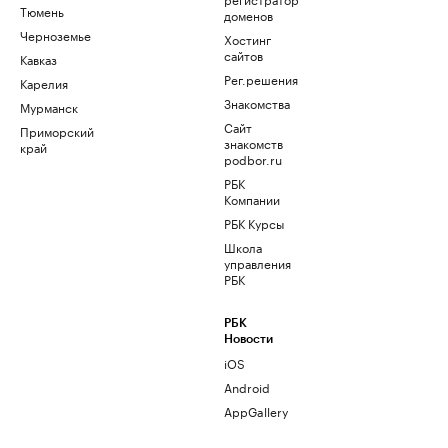
Тюмень
доменов
Черноземье
Хостинг
сайтов
Кавказ
Рег.решения
Карелия
Знакомства
Мурманск
Сайт
Приморский
знакомств
край
podbor.ru
РБК
Компании
РБК Курсы
Школа
управления
РБК
РБК
Новости
iOS
Android
AppGallery