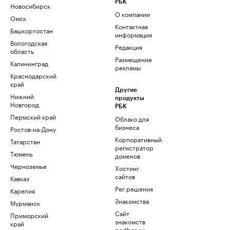
РБК
Новосибирск
О компании
Омск
Контактная
Башкортостан
информация
Вологодская
Редакция
область
Размещение
Калининград
рекламы
Краснодарский
край
Другие
Нижний
продукты
Новгород
РБК
Пермский край
Облако для
бизнеса
Ростов-на-Дону
Корпоративный
Татарстан
регистратор
Тюмень
доменов
Черноземье
Хостинг
сайтов
Кавказ
Рег.решения
Карелия
Знакомства
Мурманск
Сайт
Приморский
знакомств
край
podbor.ru