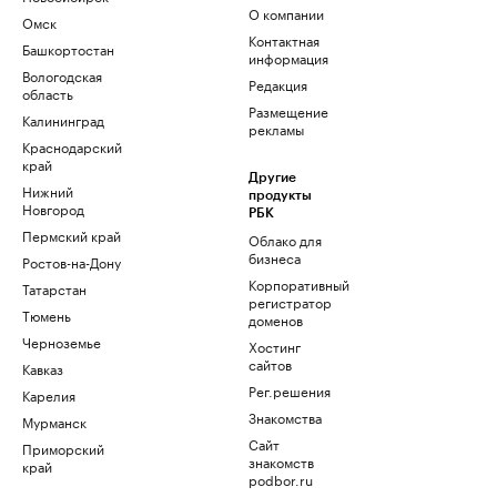
О компании
Омск
Контактная
Башкортостан
информация
Вологодская
Редакция
область
Размещение
Калининград
рекламы
Краснодарский
край
Другие
Нижний
продукты
Новгород
РБК
Пермский край
Облако для
бизнеса
Ростов-на-Дону
Корпоративный
Татарстан
регистратор
Тюмень
доменов
Черноземье
Хостинг
сайтов
Кавказ
Рег.решения
Карелия
Знакомства
Мурманск
Сайт
Приморский
знакомств
край
podbor.ru