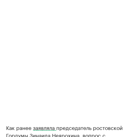
Как ранее
заявляла
председатель ростовской
Гордумы Зинаида Неярохина, вопрос с