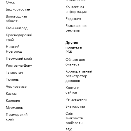
Омск
Контактная
Башкортостан
информация
Вологодская
Редакция
область
Размещение
Калининград
рекламы
Краснодарский
край
Другие
Нижний
продукты
Новгород
РБК
Пермский край
Облако для
бизнеса
Ростов-на-Дону
Корпоративный
Татарстан
регистратор
Тюмень
доменов
Черноземье
Хостинг
сайтов
Кавказ
Рег.решения
Карелия
Знакомства
Мурманск
Сайт
Приморский
знакомств
край
podbor.ru
РБК