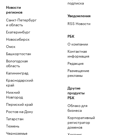
подписка
Новости
регионов
Уведомления
Санкт-Петербург
RSS Новости
и область
Екатеринбург
РБК
Новосибирск
О компании
Омск
Контактная
Башкортостан
информация
Вологодская
Редакция
область
Размещение
Калининград
рекламы
Краснодарский
край
Другие
Нижний
продукты
Новгород
РБК
Пермский край
Облако для
бизнеса
Ростов-на-Дону
Корпоративный
Татарстан
регистратор
Тюмень
доменов
Черноземье
Хостинг