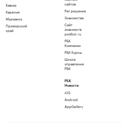
сайтов
Кавказ
Рег.решения
Карелия
Знакомства
Мурманск
Сайт
Приморский
знакомств
край
podbor.ru
РБК
Компании
РБК Курсы
Школа
управления
РБК
РБК
Новости
iOS
Android
AppGallery