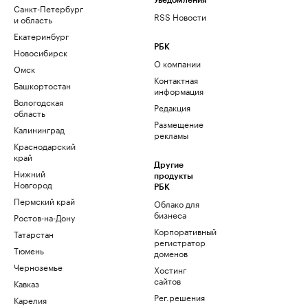
Уведомления
Санкт-Петербург
RSS Новости
и область
Екатеринбург
РБК
Новосибирск
О компании
Омск
Контактная
Башкортостан
информация
Вологодская
Редакция
область
Размещение
Калининград
рекламы
Краснодарский
край
Другие
Нижний
продукты
Новгород
РБК
Пермский край
Облако для
бизнеса
Ростов-на-Дону
Корпоративный
Татарстан
регистратор
Тюмень
доменов
Черноземье
Хостинг
сайтов
Кавказ
Рег.решения
Карелия