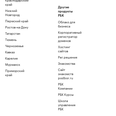
край
Другие
Нижний
продукты
Новгород
РБК
Пермский край
Облако для
бизнеса
Ростов-на-Дону
Корпоративный
Татарстан
регистратор
Тюмень
доменов
Черноземье
Хостинг
сайтов
Кавказ
Рег.решения
Карелия
Знакомства
Мурманск
Сайт
Приморский
знакомств
край
podbor.ru
РБК
Компании
РБК Курсы
Школа
управления
РБК