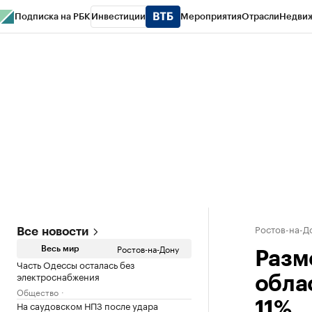
Подписка на РБК
Инвестиции
Мероприятия
Отрасли
Недви
РБК Курсы
РБК Life
Тренды
Визионеры
Национальные проекты
Горо
Спецпроекты СПб
Конференции СПб
Спецпроекты
Проверка конт
Ростов-на-Д
Все новости
Ростов-на-Дону
Весь мир
Разм
Часть Одессы осталась без
электроснабжения
облас
Общество
На саудовском НПЗ после удара
11%