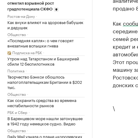
аналитиче
отметил взрывной рост
продано 8
градпотенциала СКФО
Ростов-на-Дону
Как внуки влияют на здоровье бабушек
Как
сооб
и дедушек
середине 
Общество
семей рег
«Последняя капля»: о чем говорят
кредит и 
внезапные вспышки гнева
Подписка на РБК
автомобил
Утром над Татарстаном и Башкирией
Этот проц
сбили 12 беспилотников
машину за
Политика
Ростовско
Творчество Бэнкси обошлось
налогоплательщикам Британии в $202
донских 
тыс.
Общество
Как сохранить средства во времена
нестабильности рынков
\
РБК и Сбер
В Баренцевом море нашли затонувшее
в 1942 году немецкое судно. Видео
Общество
Daily Mail узнала о плане «королевских