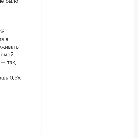
ле было
в
2%
я в
уживать
семей.
— так,
ишь 0,5%