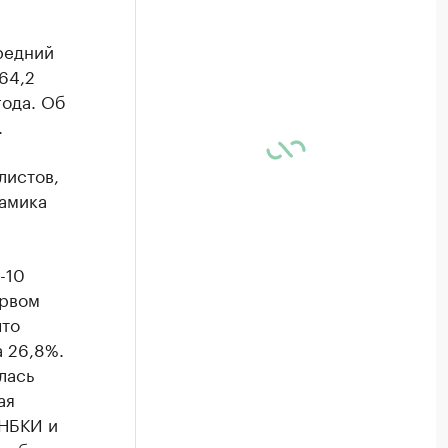
редний
64,2
года. Об
.
листов,
намика
-10
ервом
что
 26,8%.
лась
ая
 НБКИ и