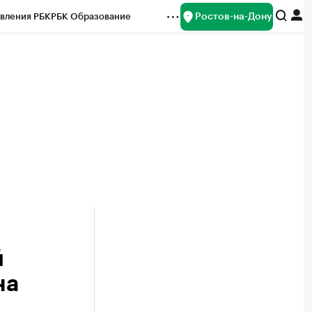
Ростов-на-Дону
вления РБК
РБК Образование
редитные рейтинги
Франшизы
Газета
ок наличной валюты
й
на