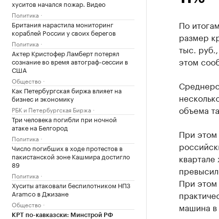
хуситов начался пожар. Видео
Политика
По итогам
Британия нарастила мониторинг
кораблей России у своих берегов
размер кр
Политика
тыс. руб.
Актер Кристофер Ламберт потерял
этом соо
сознание во время автограф-сессии в
США
Общество
Среднеро
Как Петербургская биржа влияет на
несколько
бизнес и экономику
объема та
РБК и Петербургская Биржа
Три человека погибли при ночной
атаке на Белгород
При этом 
Политика
российски
Число погибших в ходе протестов в
пакистанской зоне Кашмира достигло
квартале 
89
превысило
Политика
При этом
Хуситы атаковали беспилотником НПЗ
Aramco в Джизане
практичес
Общество
машина в 
КРТ по-кавказски: Минстрой РФ