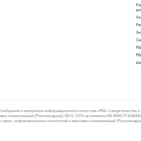
Ко
до
Хо
Ре
Зн
Са
РБ
РБ
Шк
ения и материалы информационного агентства «РБК» (свидетельство о 
овых коммуникаций (Роскомнадзор) 09.12.2015 за номером ИА №ФС77-63848) 
 связи, информационных технологий и массовых коммуникаций (Роскомнадз