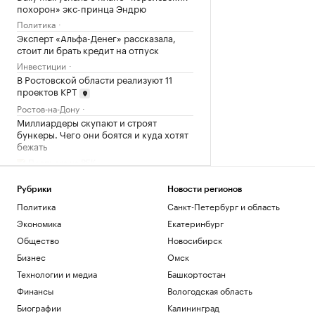
похорон» экс-принца Эндрю
Политика
Эксперт «Альфа-Денег» рассказала,
стоит ли брать кредит на отпуск
Инвестиции
В Ростовской области реализуют 11
проектов КРТ
Ростов-на-Дону
Миллиардеры скупают и строят
бункеры. Чего они боятся и куда хотят
бежать
Подписка на РБК
В Иране впервые за пять месяцев
показали кадры с Моджтабой Хаменеи.
Рубрики
Новости регионов
Видео
Политика
Санкт-Петербург и область
Политика
Экономика
Екатеринбург
Общество
Новосибирск
Загрузить еще
Бизнес
Омск
Технологии и медиа
Башкортостан
Финансы
Вологодская область
Биографии
Калининград