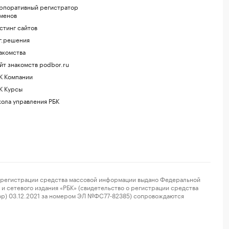
рпоративный регистратор
менов
стинг сайтов
г.решения
акомства
йт знакомств podbor.ru
К Компании
К Курсы
ола управления РБК
регистрации средства массовой информации выдано Федеральной
и сетевого издания «РБК» (свидетельство о регистрации средства
ор) 03.12.2021 за номером ЭЛ №ФС77-82385) сопровождаются