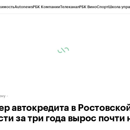
жимость
Autonews
РБК Компании
Телеканал
РБК Вино
Спорт
Школа упра
д
Стиль
Крипто
РБК Бизнес-среда
Дискуссионный клуб
Исследования
К
рагентов
Политика
Экономика
Бизнес
Технологии и медиа
Финансы
Рын
ону
ер автокредита в Ростовско
ти за три года вырос почти 