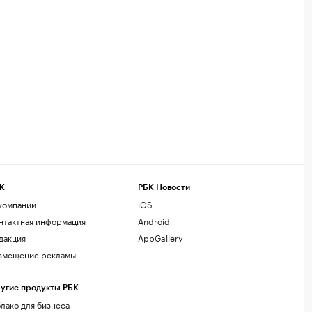
К
РБК Новости
компании
iOS
нтактная информация
Android
дакция
AppGallery
змещение рекламы
угие продукты РБК
лако для бизнеса