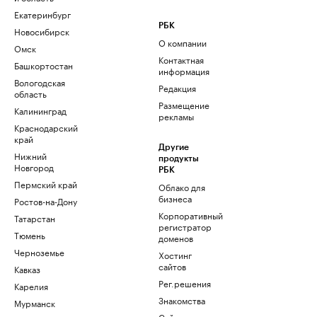
Екатеринбург
РБК
Новосибирск
О компании
Омск
Контактная
Башкортостан
информация
Вологодская
Редакция
область
Размещение
Калининград
рекламы
Краснодарский
край
Другие
Нижний
продукты
Новгород
РБК
Пермский край
Облако для
бизнеса
Ростов-на-Дону
Корпоративный
Татарстан
регистратор
Тюмень
доменов
Черноземье
Хостинг
сайтов
Кавказ
Рег.решения
Карелия
Знакомства
Мурманск
Сайт