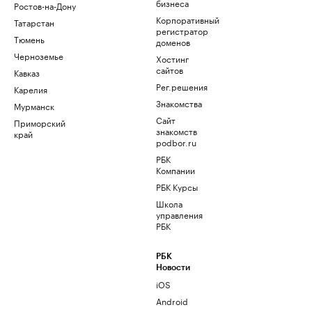
бизнеса
Ростов-на-Дону
Корпоративный
Татарстан
регистратор
Тюмень
доменов
Черноземье
Хостинг
сайтов
Кавказ
Рег.решения
Карелия
Знакомства
Мурманск
Сайт
Приморский
знакомств
край
podbor.ru
РБК
Компании
РБК Курсы
Школа
управления
РБК
РБК
Новости
iOS
Android