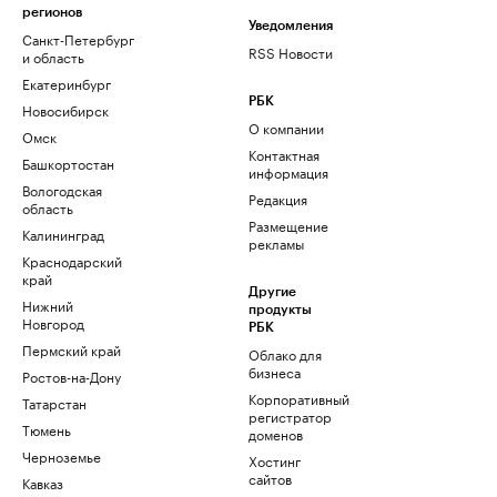
регионов
Уведомления
Санкт-Петербург
RSS Новости
и область
Екатеринбург
РБК
Новосибирск
О компании
Омск
Контактная
Башкортостан
информация
Вологодская
Редакция
область
Размещение
Калининград
рекламы
Краснодарский
край
Другие
Нижний
продукты
Новгород
РБК
Пермский край
Облако для
бизнеса
Ростов-на-Дону
Корпоративный
Татарстан
регистратор
Тюмень
доменов
Черноземье
Хостинг
сайтов
Кавказ