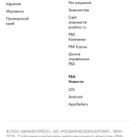
Рег.решения
Карелия
Знакомства
Мурманск
Сайт
Приморский
знакомств
край
podbor.ru
РБК
Компании
РБК Курсы
Школа
управления
РБК
РБК
Новости
iOS
Android
AppGallery
© ООО «БИЗНЕСПРЕСС», АО «РОСБИЗНЕСКОНСАЛТИНГ», 1995–
2026. Сообщения и материалы информационного агентства «РБК»