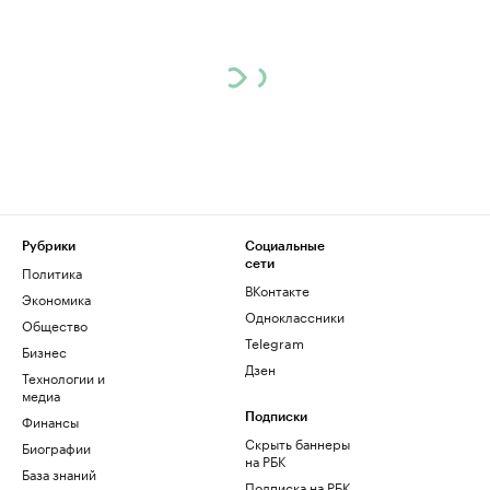
Рубрики
Социальные
сети
Политика
ВКонтакте
Экономика
Одноклассники
Общество
Telegram
Бизнес
Дзен
Технологии и
медиа
Финансы
Подписки
Скрыть баннеры
Биографии
на РБК
База знаний
Подписка на РБК