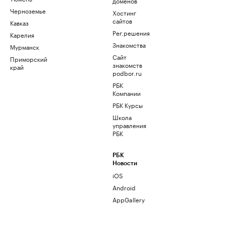
доменов
Черноземье
Хостинг
сайтов
Кавказ
Рег.решения
Карелия
Знакомства
Мурманск
Сайт
Приморский
знакомств
край
podbor.ru
РБК
Компании
РБК Курсы
Школа
управления
РБК
РБК
Новости
iOS
Android
AppGallery