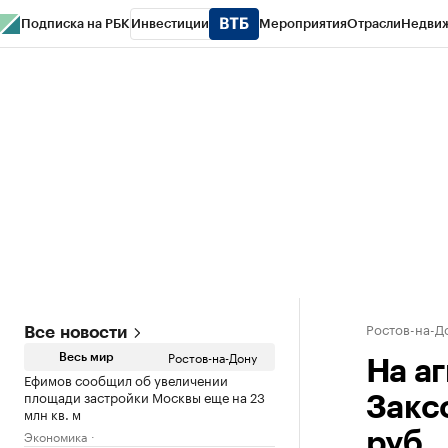
Подписка на РБК
Инвестиции
Мероприятия
Отрасли
Недви
РБК Курсы
РБК Life
Тренды
Визионеры
Национальные проекты
Горо
Спецпроекты СПб
Конференции СПб
Спецпроекты
Проверка конт
Ростов-на-Д
Все новости
Ростов-на-Дону
Весь мир
На а
Ефимов сообщил об увеличении
площади застройки Москвы еще на 23
Закс
млн кв. м
Экономика
руб.