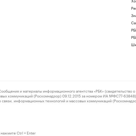
Хо
Ре
Зн
Са
РБ
РБ
Шк
ения и материалы информационного агентства «РБК» (свидетельство о 
овых коммуникаций (Роскомнадзор) 09.12.2015 за номером ИА №ФС77-63848) 
 связи, информационных технологий и массовых коммуникаций (Роскомнадз
нажмите Ctrl + Enter