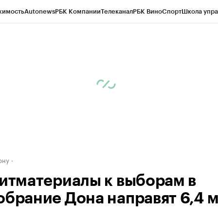
жимость
Autonews
РБК Компании
Телеканал
РБК Вино
Спорт
Школа упра
д
Стиль
Крипто
РБК Бизнес-среда
Дискуссионный клуб
Исследования
К
рагентов
Политика
Экономика
Бизнес
Технологии и медиа
Финансы
Рын
ону
гитматериалы к выборам в
обрание Дона направят 6,4 