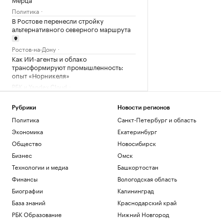
Политика
В Ростове перенесли стройку
альтернативного северного маршрута
Ростов-на-Дону
Как ИИ-агенты и облако
трансформируют промышленность:
опыт «Норникеля»
РБК и Yandex Cloud
Три крупных порта Китая
приостановили работу из-за
Рубрики
Новости регионов
надвигающегося тайфуна
Политика
Санкт-Петербург и область
Экономика
Экономика
Екатеринбург
В России вырос спрос на аппаратные
криптокошельки. В чем дело
Общество
Новосибирск
Крипто
Бизнес
Омск
Эксперты объяснили, зачем взрослым
Технологии и медиа
Башкортостан
получать дополнительное
Финансы
Вологодская область
образование
РАДИО
Биографии
Калининград
Общество
База знаний
Краснодарский край
Загрузить еще
РБК Образование
Нижний Новгород