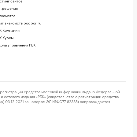
стинг сайтов
г.решения
акомства
йт знакомств podbor.ru
К Компании
К Курсы
ола управления РБК
регистрации средства массовой информации выдано Федеральной
и сетевого издания «РБК» (свидетельство о регистрации средства
ор) 03.12.2021 за номером ЭЛ №ФС77-82385) сопровождаются