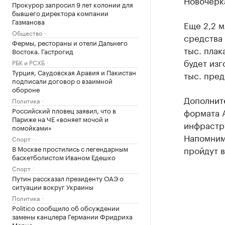
Новочерк
Прокурор запросил 9 лет колонии для
бывшего директора компании
Газманова
Еще 2,2 м
Общество
средства 
Фермы, рестораны и отели Дальнего
тыс. плак
Востока. Гастрогид
будет изг
РБК и РСХБ
Турция, Саудовская Аравия и Пакистан
тыс. пре
подписали договор о взаимной
обороне
Дополните
Политика
Российский пловец заявил, что в
формата 
Париже на ЧЕ «воняет мочой и
инфрастр
помойками»
Напомним
Спорт
В Москве простились с легендарным
пройдут в
баскетболистом Иваном Едешко
Спорт
Путин рассказал президенту ОАЭ о
ситуации вокруг Украины
Политика
Politico сообщило об обсуждении
замены канцлера Германии Фридриха
Мерца