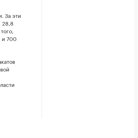
. За эти
, 28,8
 того,
 и 700
акатов
овой
ласти