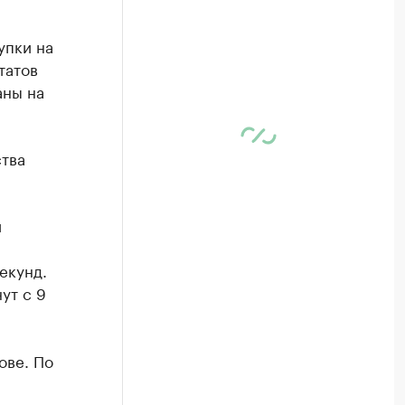
упки на
татов
аны на
ства
и
екунд.
ут с 9
ове. По