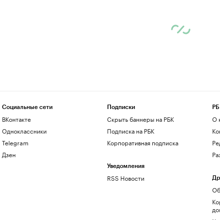
Социальные сети
Подписки
РБ
ВКонтакте
Скрыть баннеры на РБК
О 
Одноклассники
Подписка на РБК
Ко
Telegram
Корпоративная подписка
Ре
Дзен
Ра
Уведомления
RSS Новости
Др
Об
Ко
до