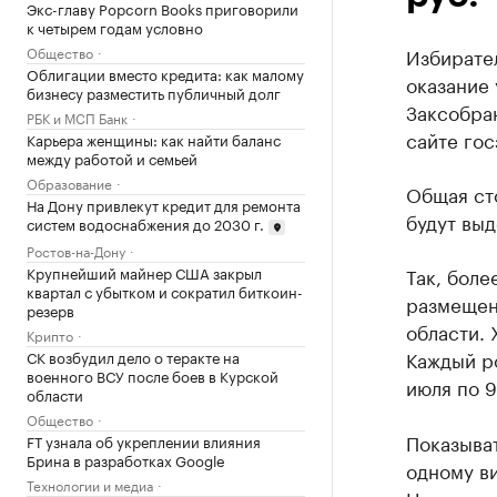
Экс-главу Popcorn Books приговорили
к четырем годам условно
Общество
Избирател
Облигации вместо кредита: как малому
оказание
бизнесу разместить публичный долг
Заксобра
РБК и МСП Банк
сайте гос
Карьера женщины: как найти баланс
между работой и семьей
Образование
Общая сто
На Дону привлекут кредит для ремонта
будут выд
систем водоснабжения до 2030 г.
Ростов-на-Дону
Крупнейший майнер США закрыл
Так, боле
квартал с убытком и сократил биткоин-
размещен
резерв
области. 
Крипто
Каждый ро
СК возбудил дело о теракте на
военного ВСУ после боев в Курской
июля по 9
области
Общество
Показыват
FT узнала об укреплении влияния
Брина в разработках Google
одному ви
Технологии и медиа