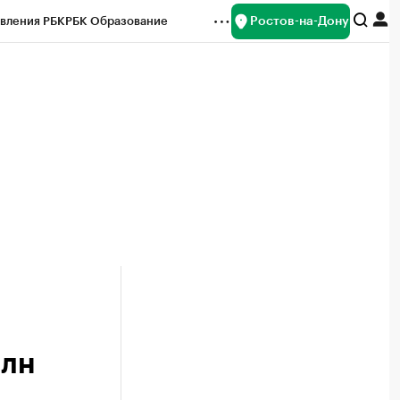
Ростов-на-Дону
вления РБК
РБК Образование
редитные рейтинги
Франшизы
Газета
ок наличной валюты
млн