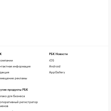
К
РБК Новости
компании
iOS
нтактная информация
Android
дакция
AppGallery
змещение рекламы
угие продукты РБК
лако для бизнеса
рпоративный регистратор
менов