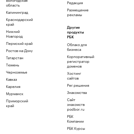
Редакция
область
Размещение
Калининград
рекламы
Краснодарский
край
Другие
Нижний
продукты
Новгород
РБК
Пермский край
Облако для
бизнеса
Ростов-на-Дону
Корпоративный
Татарстан
регистратор
Тюмень
доменов
Черноземье
Хостинг
сайтов
Кавказ
Рег.решения
Карелия
Знакомства
Мурманск
Сайт
Приморский
знакомств
край
podbor.ru
РБК
Компании
РБК Курсы