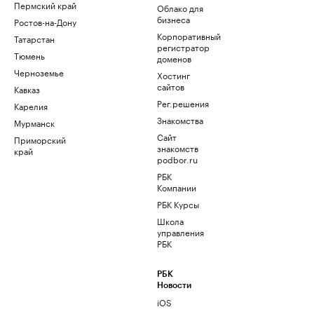
Пермский край
Облако для
бизнеса
Ростов-на-Дону
Корпоративный
Татарстан
регистратор
Тюмень
доменов
Черноземье
Хостинг
сайтов
Кавказ
Рег.решения
Карелия
Знакомства
Мурманск
Сайт
Приморский
знакомств
край
podbor.ru
РБК
Компании
РБК Курсы
Школа
управления
РБК
РБК
Новости
iOS