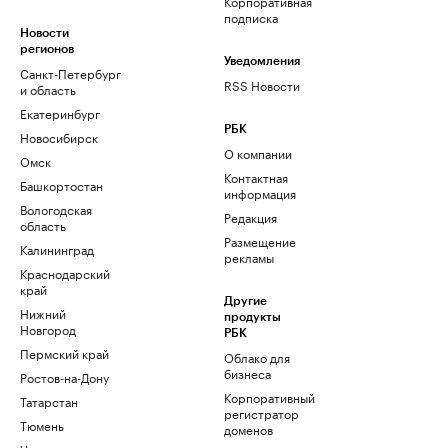
Корпоративная
подписка
Новости
регионов
Уведомления
Санкт-Петербург
RSS Новости
и область
Екатеринбург
РБК
Новосибирск
О компании
Омск
Контактная
Башкортостан
информация
Вологодская
Редакция
область
Размещение
Калининград
рекламы
Краснодарский
край
Другие
Нижний
продукты
Новгород
РБК
Пермский край
Облако для
бизнеса
Ростов-на-Дону
Корпоративный
Татарстан
регистратор
Тюмень
доменов