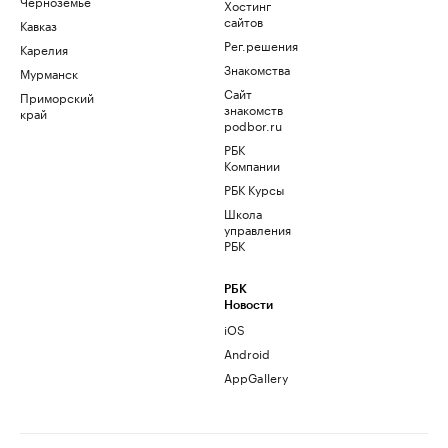
Черноземье
Хостинг
сайтов
Кавказ
Рег.решения
Карелия
Знакомства
Мурманск
Сайт
Приморский
знакомств
край
podbor.ru
РБК
Компании
РБК Курсы
Школа
управления
РБК
РБК
Новости
iOS
Android
AppGallery