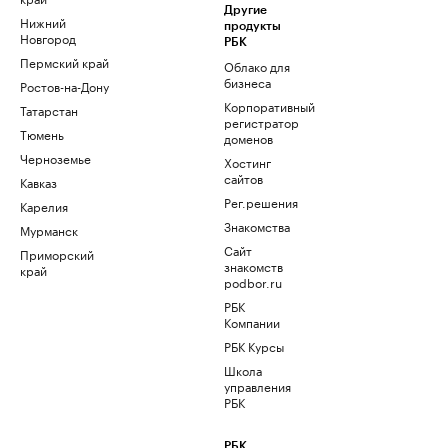
Другие
Нижний
продукты
Новгород
РБК
Пермский край
Облако для
бизнеса
Ростов-на-Дону
Корпоративный
Татарстан
регистратор
Тюмень
доменов
Черноземье
Хостинг
сайтов
Кавказ
Рег.решения
Карелия
Знакомства
Мурманск
Сайт
Приморский
знакомств
край
podbor.ru
РБК
Компании
РБК Курсы
Школа
управления
РБК
РБК