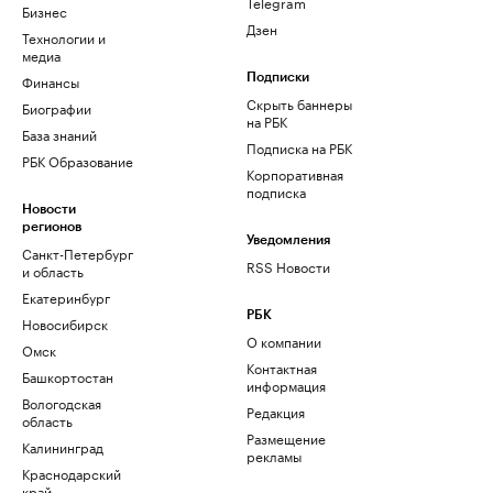
Telegram
Бизнес
Дзен
Технологии и
медиа
Финансы
Подписки
Скрыть баннеры
Биографии
на РБК
База знаний
Подписка на РБК
РБК Образование
Корпоративная
подписка
Новости
регионов
Уведомления
Санкт-Петербург
RSS Новости
и область
Екатеринбург
РБК
Новосибирск
О компании
Омск
Контактная
Башкортостан
информация
Вологодская
Редакция
область
Размещение
Калининград
рекламы
Краснодарский
край