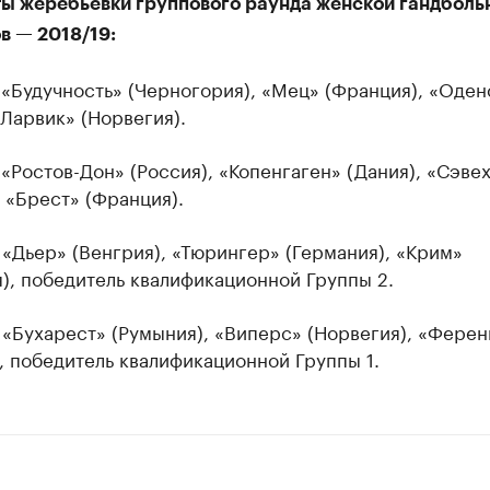
ты жеребьевки группового раунда женской гандболь
в — 2018/19:
 «Будучность» (Черногория), «Мец» (Франция), «Оден
«Ларвик» (Норвегия).
 «Ростов-Дон» (Россия), «Копенгаген» (Дания), «Сэве
 «Брест» (Франция).
 «Дьер» (Венгрия), «Тюрингер» (Германия), «Крим»
), победитель квалификационной Группы 2.
 «Бухарест» (Румыния), «Виперс» (Норвегия), «Фере
, победитель квалификационной Группы 1.