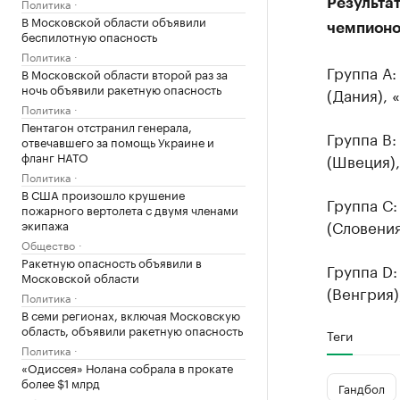
Политика
Результа
В Московской области объявили
чемпионо
беспилотную опасность
Политика
Группа А:
В Московской области второй раз за
ночь объявили ракетную опасность
(Дания), 
Политика
Пентагон отстранил генерала,
Группа В:
отвечавшего за помощь Украине и
фланг НАТО
(Швеция),
Политика
В США произошло крушение
Группа С:
пожарного вертолета с двумя членами
(Словения
экипажа
Общество
Ракетную опасность объявили в
Группа D:
Московской области
(Венгрия)
Политика
В семи регионах, включая Московскую
область, объявили ракетную опасность
Теги
Политика
«Одиссея» Нолана собрала в прокате
более $1 млрд
Гандбол