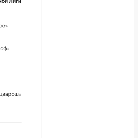
ной Лиги
се»
хоф»
нцварош»