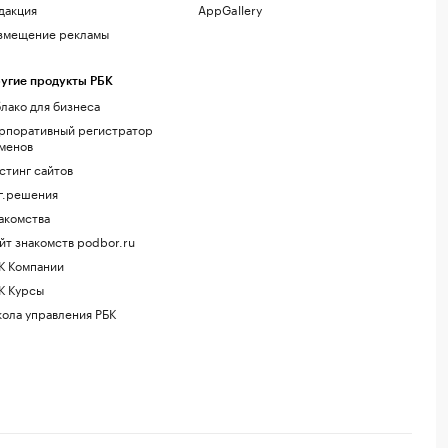
дакция
AppGallery
змещение рекламы
угие продукты РБК
лако для бизнеса
рпоративный регистратор
менов
стинг сайтов
г.решения
акомства
йт знакомств podbor.ru
К Компании
К Курсы
ола управления РБК