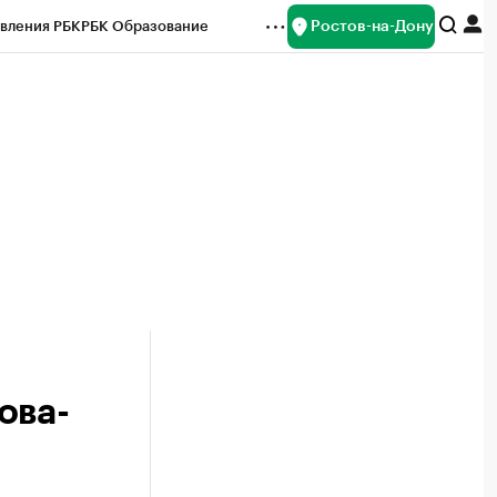
Ростов-на-Дону
вления РБК
РБК Образование
редитные рейтинги
Франшизы
Газета
ок наличной валюты
ова-