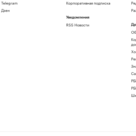
Telegram
Корпоративная подписка
Ре
Дзен
Ра
Уведомления
RSS Новости
Др
Об
Ко
до
Хо
Ре
Зн
Са
РБ
РБ
Шк