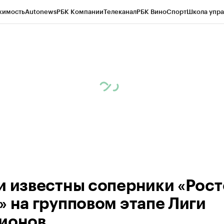
жимость
Autonews
РБК Компании
Телеканал
РБК Вино
Спорт
Школа упра
д
Стиль
Крипто
РБК Бизнес-среда
Дискуссионный клуб
Исследования
К
рагентов
Политика
Экономика
Бизнес
Технологии и медиа
Финансы
Рын
и известны соперники «Рост
» на групповом этапе Лиги
ионов