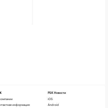
К
РБК Новости
компании
iOS
нтактная информация
Android