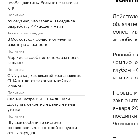
пообещала США больше не атаковать
КТК
Политика
Действую
Axios узнал, что OpenAI замедлила
обладател
разработку ИИ-модели Astra
соперник
Технологии и медиа
жеребьевк
В Московской области отменили
ракетную опасность
Политика
Российск
Мэр Киева сообщил о пожарах после
чемпионо
взрывов
клубом «
Политика
CNN узнал, как высший военачальник
чемпионо
США пытается закончить войну с
Ираном
Первые ма
Политика
Экс-министра ВВС США лишили
заключите
доступа к секретным данным из-за
января 20
утечки
поединки 
Политика
Шуваев сообщил о системе
Чемпионов
оповещения, для которой не нужны
сеть и зарядка