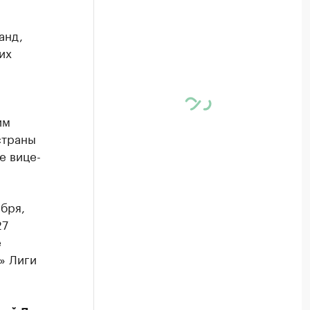
анд,
их
им
страны
е вице-
ября,
27
е
» Лиги