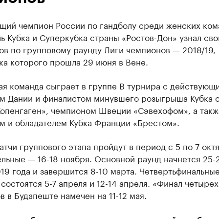
щий чемпион России по гандболу среди женских ком
ь Кубка и Суперкубка страны «Ростов-Дон» узнал сво
ов по групповому раунду Лиги чемпионов — 2018/19,
а которого прошла 29 июня в Вене.
ая команда сыграет в группе В турнира с действующ
м Дании и финалистом минувшего розыгрыша Кубка 
Копенгаген», чемпионом Швеции «Сэвехофом», а такж
м и обладателем Кубка Франции «Брестом».
тчи группового этапа пройдут в период с 5 по 7 окт
льные — 16-18 ноября. Основной раунд начнется 25-
19 года и завершится 8-10 марта. Четвертьфинальны
состоятся 5-7 апреля и 12-14 апреля. «Финал четырех
 в Будапеште намечен на 11-12 мая.