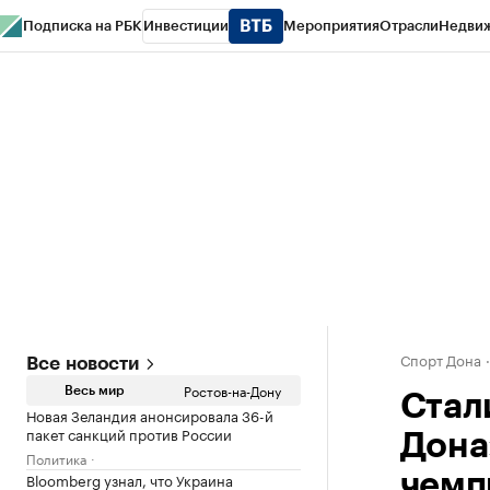
Подписка на РБК
Инвестиции
Мероприятия
Отрасли
Недви
РБК Курсы
РБК Life
Тренды
Визионеры
Национальные проекты
Горо
Спецпроекты СПб
Конференции СПб
Спецпроекты
Проверка конт
Спорт Дона
Все новости
Ростов-на-Дону
Весь мир
Стал
Новая Зеландия анонсировала 36-й
пакет санкций против России
Дона
Политика
Bloomberg узнал, что Украина
чемп