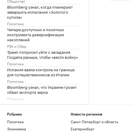
Общество
Bloomberg узнал, когда планируют
завершить испытания «Золотого
купола»
Политика
Четыре доступных и понятных
инструмента диверсификации
накоплений
РБК и Сбер
Трамп попросил уйти с заседания
Госдепа раньше, чтобы «вести войну»
Политика
Испания ввела контроль на границе
для путешественников из Италии
Политика
Bloomberg узнал, что Украине грозит
обвал экспорта зерна
Политика
Загрузить еще
Рубрики
Новости регионов
Политика
Санкт-Петербург и область
Экономика
Екатеринбург