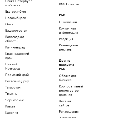
Санкт-Петербург
RSS Новости
и область
Екатеринбург
РБК
Новосибирск
О компании
Омск
Контактная
Башкортостан
информация
Вологодская
Редакция
область
Размещение
Калининград
рекламы
Краснодарский
край
Другие
Нижний
продукты
Новгород
РБК
Пермский край
Облако для
бизнеса
Ростов-на-Дону
Корпоративный
Татарстан
регистратор
Тюмень
доменов
Черноземье
Хостинг
сайтов
Кавказ
Рег.решения
Карелия
Знакомства