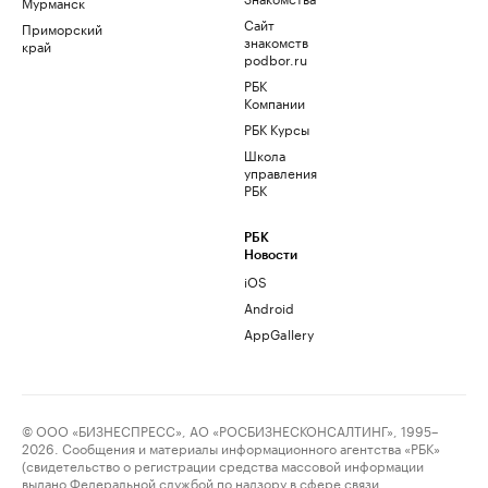
Мурманск
Сайт
Приморский
знакомств
край
podbor.ru
РБК
Компании
РБК Курсы
Школа
управления
РБК
РБК
Новости
iOS
Android
AppGallery
© ООО «БИЗНЕСПРЕСС», АО «РОСБИЗНЕСКОНСАЛТИНГ», 1995–
2026. Сообщения и материалы информационного агентства «РБК»
(свидетельство о регистрации средства массовой информации
выдано Федеральной службой по надзору в сфере связи,